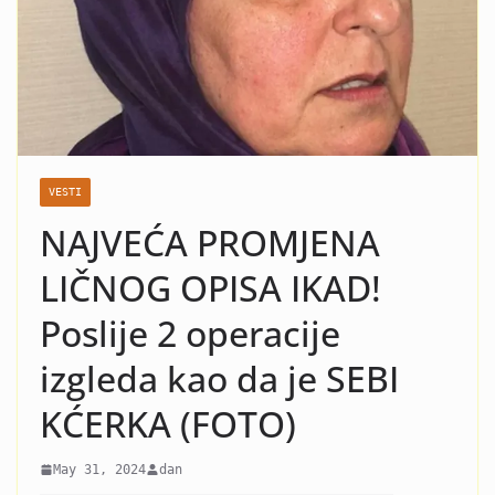
nasilje i krah: Evo koja žena
je razlog kraha braka Čede
Jovanovića! Kad vidite o kome
se radi neće vam bit dobro!
VESTI
NAJVEĆA PROMJENA
LIČNOG OPISA IKAD!
Poslije 2 operacije
izgleda kao da je SEBI
KĆERKA (FOTO)
May 31, 2024
dan