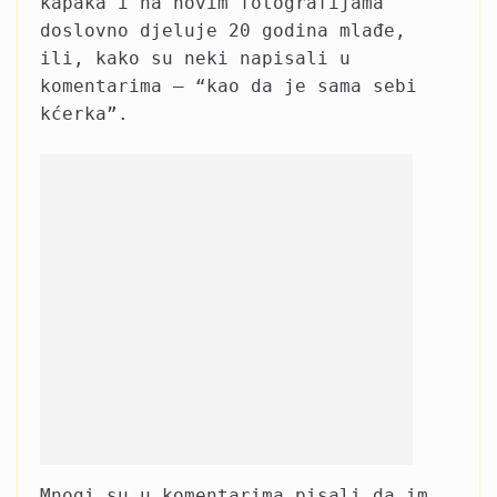
kapaka i na novim fotografijama
doslovno djeluje 20 godina mlađe,
ili, kako su neki napisali u
komentarima – “kao da je sama sebi
kćerka”.
Mnogi su u komentarima pisali da im