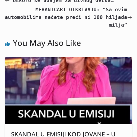
“Uskoro se udajem za divnog dečka…”
MEHANIČARI OTKRIVAJU: “Sa ovim
automobilima nećete preći ni 100 hiljada
milja”
You May Also Like
SKANDAL U EMISIJI KOD JOVANE – U