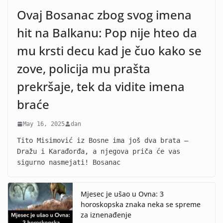
Ovaj Bosanac zbog svog imena
hit na Balkanu: Pop nije hteo da
mu krsti decu kad je čuo kako se
zove, policija mu prašta
prekršaje, tek da vidite imena
braće
May 16, 2025
dan
Tito Misimović iz Bosne ima još dva brata –
Dražu i Karađorđa, a njegova priča će vas
sigurno nasmejati! Bosanac
Mjesec je ušao u Ovna: 3
horoskopska znaka neka se spreme
za iznenađenje