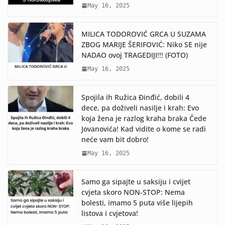
May 16, 2025
MILICA TODOROVIĆ GRCA U SUZAMA
ZBOG MARIJE ŠERIFOVIĆ: Niko SE nije
NADAO ovoj TRAGEDIJI!!! (FOTO)
May 16, 2025
Spojila ih Ružica Đinđić, dobili 4
dece, pa doživeli nasilje i krah: Evo
koja žena je razlog kraha braka Čede
Jovanovića! Kad vidite o kome se radi
neće vam bit dobro!
May 16, 2025
Samo ga sipajte u saksiju i cvijet
cvjeta skoro NON-STOP: Nema
bolesti, imamo 5 puta više lijepih
listova i cvjetova!