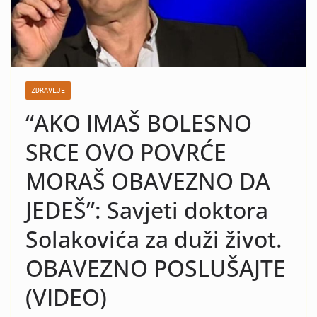
nasilje i krah: Evo koja žena
je razlog kraha braka Čede
Jovanovića! Kad vidite o kome
se radi neće vam bit dobro!
ZDRAVLJE
“AKO IMAŠ BOLESNO
SRCE OVO POVRĆE
MORAŠ OBAVEZNO DA
JEDEŠ”: Savjeti doktora
Solakovića za duži život.
OBAVEZNO POSLUŠAJTE
(VIDEO)