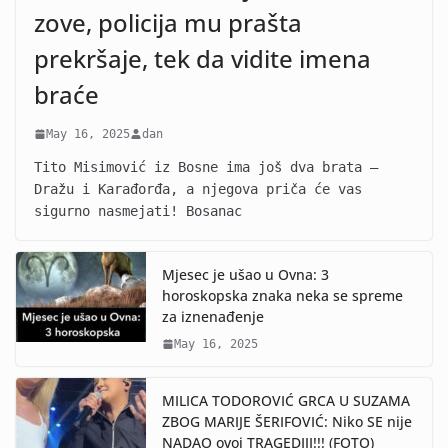
zove, policija mu prašta
prekršaje, tek da vidite imena
braće
May 16, 2025
dan
Tito Misimović iz Bosne ima još dva brata –
Dražu i Karađorđa, a njegova priča će vas
sigurno nasmejati! Bosanac
Mjesec je ušao u Ovna: 3
horoskopska znaka neka se spreme
za iznenađenje
May 16, 2025
MILICA TODOROVIĆ GRCA U SUZAMA
ZBOG MARIJE ŠERIFOVIĆ: Niko SE nije
NADAO ovoj TRAGEDIJI!!! (FOTO)