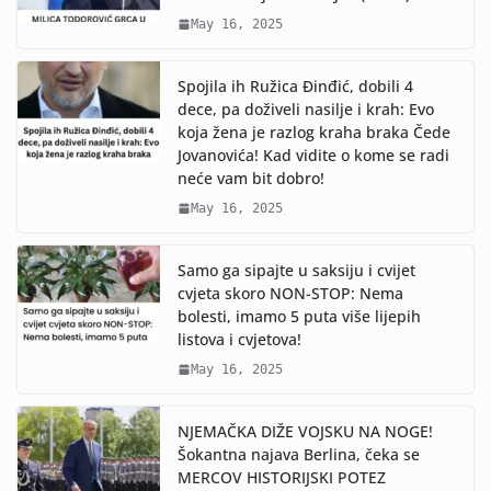
May 16, 2025
Spojila ih Ružica Đinđić, dobili 4
dece, pa doživeli nasilje i krah: Evo
koja žena je razlog kraha braka Čede
Jovanovića! Kad vidite o kome se radi
neće vam bit dobro!
May 16, 2025
Samo ga sipajte u saksiju i cvijet
cvjeta skoro NON-STOP: Nema
bolesti, imamo 5 puta više lijepih
listova i cvjetova!
May 16, 2025
NJEMAČKA DIŽE VOJSKU NA NOGE!
Šokantna najava Berlina, čeka se
MERCOV HISTORIJSKI POTEZ