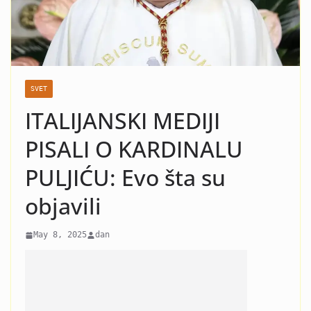
nasilje i krah: Evo koja žena
je razlog kraha braka Čede
Jovanovića! Kad vidite o kome
se radi neće vam bit dobro!
SVET
ITALIJANSKI MEDIJI
PISALI O KARDINALU
PULJIĆU: Evo šta su
objavili
May 8, 2025
dan