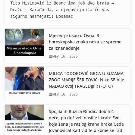
Tito Misimović iz Bosne ima još dva brata –
Dražu i Karađorđa, a njegova priča će vas
sigurno nasmejati! Bosanac
Mjesec je ušao u Ovna: 3
horoskopska znaka neka se spreme
za iznenađenje
May 16, 2025
MILICA TODOROVIĆ GRCA U SUZAMA
ZBOG MARIJE ŠERIFOVIĆ: Niko SE nije
NADAO ovoj TRAGEDIJI!!! (FOTO)
May 16, 2025
Spojila ih Ružica Đinđić, dobili 4
dece, pa doživeli nasilje i krah: Evo
koja žena je razlog kraha braka Čede
Jovanovića! Kad vidite o kome se radi