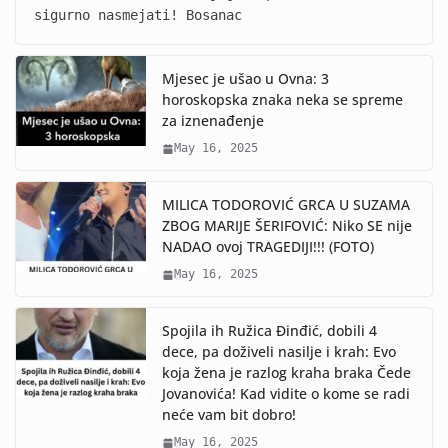
sigurno nasmejati! Bosanac
Mjesec je ušao u Ovna: 3
horoskopska znaka neka se spreme
za iznenađenje
May 16, 2025
MILICA TODOROVIĆ GRCA U SUZAMA
ZBOG MARIJE ŠERIFOVIĆ: Niko SE nije
NADAO ovoj TRAGEDIJI!!! (FOTO)
May 16, 2025
Spojila ih Ružica Đinđić, dobili 4
dece, pa doživeli nasilje i krah: Evo
koja žena je razlog kraha braka Čede
Jovanovića! Kad vidite o kome se radi
neće vam bit dobro!
May 16, 2025