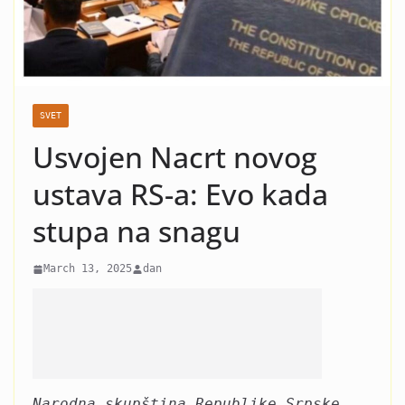
nasilje i krah: Evo koja žena
je razlog kraha braka Čede
Jovanovića! Kad vidite o kome
se radi neće vam bit dobro!
SVET
Usvojen Nacrt novog
ustava RS-a: Evo kada
stupa na snagu
March 13, 2025
dan
Narodna skupština Republike Srpske