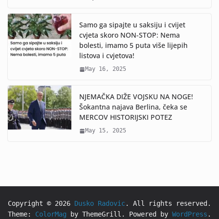
Samo ga sipajte u saksiju i cvijet
cvjeta skoro NON-STOP: Nema
bolesti, imamo 5 puta više lijepih
listova i cvjetova!
May 16, 2025
NJEMAČKA DIŽE VOJSKU NA NOGE!
Šokantna najava Berlina, čeka se
MERCOV HISTORIJSKI POTEZ
May 15, 2025
Copyright © 2026
Dusko Radovic
. All rights reserved.
Theme:
ColorMag
by ThemeGrill. Powered by
WordPress
.