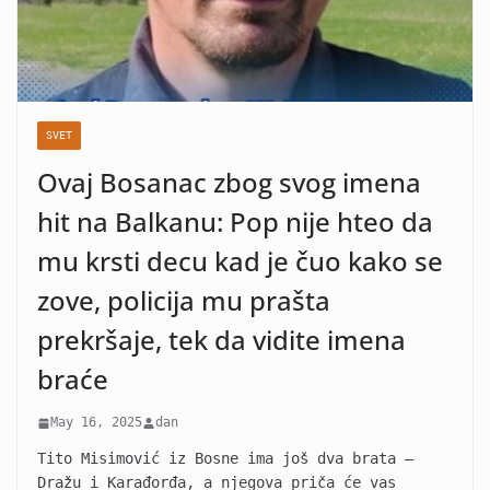
SVET
Ovaj Bosanac zbog svog imena
hit na Balkanu: Pop nije hteo da
mu krsti decu kad je čuo kako se
zove, policija mu prašta
prekršaje, tek da vidite imena
braće
May 16, 2025
dan
Tito Misimović iz Bosne ima još dva brata –
Dražu i Karađorđa, a njegova priča će vas