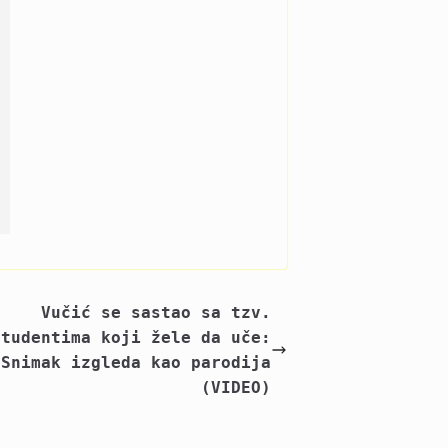
Vučić se sastao sa tzv.
studentima koji žele da uče:
Snimak izgleda kao parodija
(VIDEO)