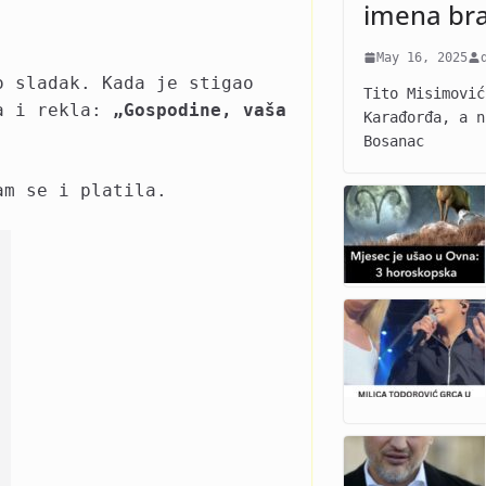
imena br
May 16, 2025
o sladak. Kada je stigao
Tito Misimović
la i rekla:
„Gospodine, vaša
Karađorđa, a n
Bosanac
am se i platila.