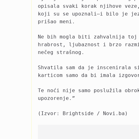
opisala svaki korak njihove veze
koji su se upoznali—i bilo je je
prišao meni.
Ne bih mogla biti zahvalnija toj
hrabrost, ljubaznost i brzo razm
nečeg strašnog.
Shvatila sam da je inscenirala s
karticom samo da bi imala izgovo
Te noći nije samo poslužila obro
upozorenje.”
(Izvor: Brightside / Novi.ba)