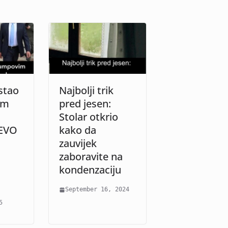
stao
Najbolji trik
im
pred jesen:
Stolar otkrio
 EVO
kako da
zauvijek
zaboravite na
kondenzaciju
September 16, 2024
5