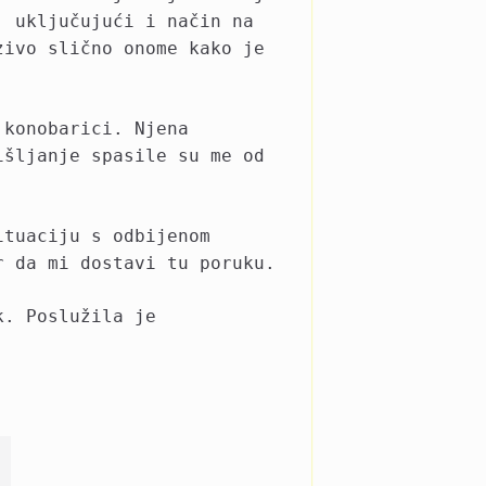
, uključujući i način na
zivo slično onome kako je
 konobarici. Njena
išljanje spasile su me od
ituaciju s odbijenom
r da mi dostavi tu poruku.
k. Poslužila je