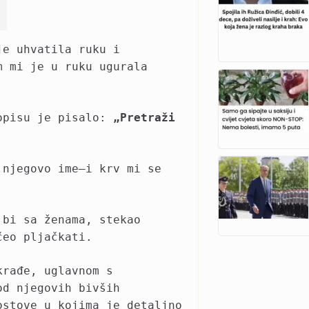
je uhvatila ruku i
 mi je u ruku ugurala
kopisu je pisalo:
„Pretraži
 njegovo ime—i krv mi se
 bi sa ženama, stekao
čeo pljačkati.
krađe, uglavnom s
od njegovih bivših
ostove u kojima je detaljno