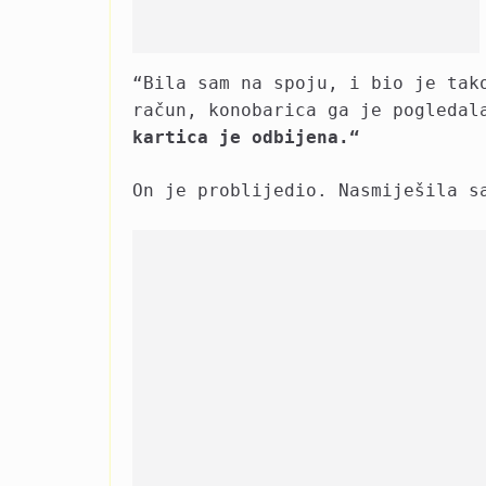
“Bila sam na spoju, i bio je tak
račun, konobarica ga je pogleda
kartica je odbijena.“
On je problijedio. Nasmiješila s