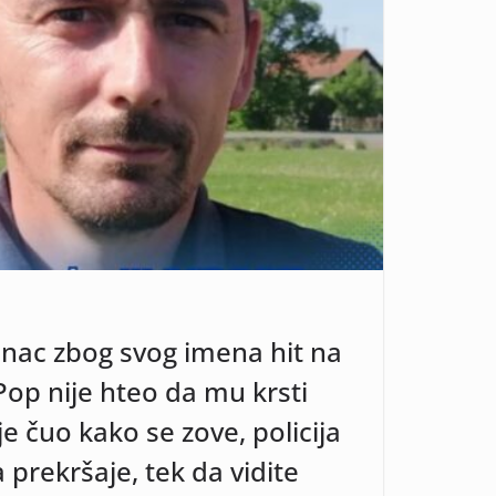
nac zbog svog imena hit na
Pop nije hteo da mu krsti
e čuo kako se zove, policija
prekršaje, tek da vidite