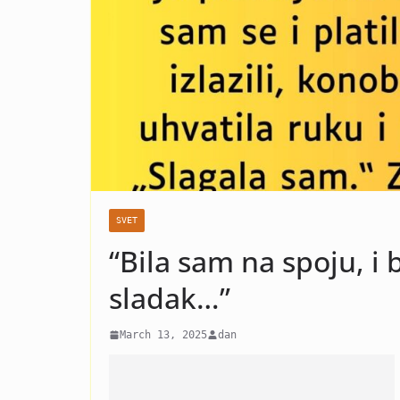
Jovanovića!
se radi neć
SVET
“Bila sam na spoju, i 
sladak…”
March 13, 2025
dan