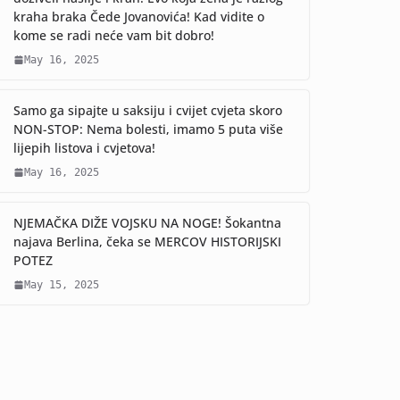
kraha braka Čede Jovanovića! Kad vidite o
kome se radi neće vam bit dobro!
May 16, 2025
Samo ga sipajte u saksiju i cvijet cvjeta skoro
NON-STOP: Nema bolesti, imamo 5 puta više
lijepih listova i cvjetova!
May 16, 2025
NJEMAČKA DIŽE VOJSKU NA NOGE! Šokantna
najava Berlina, čeka se MERCOV HISTORIJSKI
POTEZ
May 15, 2025