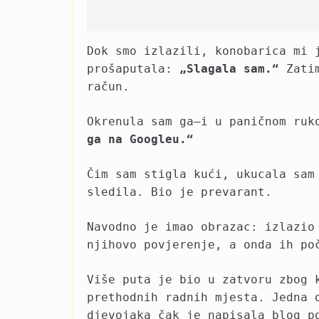
Dok smo izlazili, konobarica mi 
prošaputala:
„Slagala sam.“
Zatim
račun.
Okrenula sam ga—i u paničnom ru
ga na Googleu.“
Čim sam stigla kući, ukucala sam
sledila. Bio je prevarant.
Navodno je imao obrazac: izlazio
njihovo povjerenje, a onda ih po
Više puta je bio u zatvoru zbog 
prethodnih radnih mjesta. Jedna 
djevojaka čak je napisala blog p