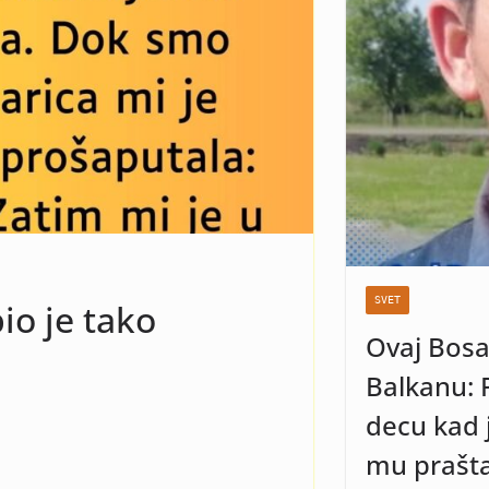
 Kad vidite o kome
e vam bit dobro!
SVET
bio je tako
Ovaj Bosa
Balkanu: 
decu kad j
mu prašta 