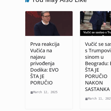
Prva reakcija
Vučić se sa
Vučića na
s Trumpov
najavu
sinom u
privođenja
Beogradu:
Dodika: EVO
ŠTA JE
ŠTA JE
PORUČIO
PORUČIO
NAKON
SASTANKA
March 12, 2025
March 11, 202