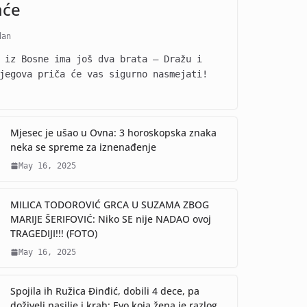
aće
dan
 iz Bosne ima još dva brata – Dražu i
jegova priča će vas sigurno nasmejati!
Mjesec je ušao u Ovna: 3 horoskopska znaka
neka se spreme za iznenađenje
May 16, 2025
MILICA TODOROVIĆ GRCA U SUZAMA ZBOG
MARIJE ŠERIFOVIĆ: Niko SE nije NADAO ovoj
TRAGEDIJI!!! (FOTO)
May 16, 2025
Spojila ih Ružica Đinđić, dobili 4 dece, pa
doživeli nasilje i krah: Evo koja žena je razlog