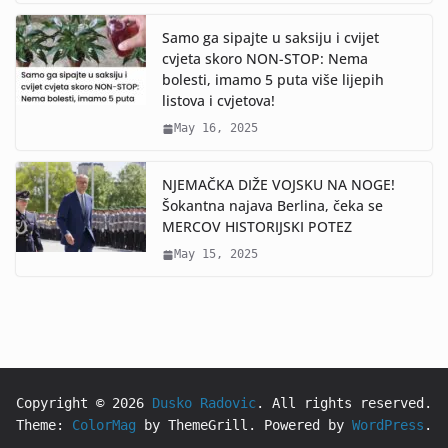
Samo ga sipajte u saksiju i cvijet
cvjeta skoro NON-STOP: Nema
bolesti, imamo 5 puta više lijepih
listova i cvjetova!
May 16, 2025
NJEMAČKA DIŽE VOJSKU NA NOGE!
Šokantna najava Berlina, čeka se
MERCOV HISTORIJSKI POTEZ
May 15, 2025
Copyright © 2026
Dusko Radovic
. All rights reserved.
Theme:
ColorMag
by ThemeGrill. Powered by
WordPress
.