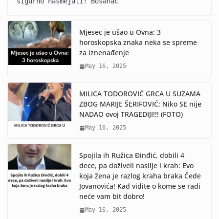
sigurno nasmejati! Bosanac
Mjesec je ušao u Ovna: 3
horoskopska znaka neka se spreme
za iznenađenje
May 16, 2025
MILICA TODOROVIĆ GRCA U SUZAMA
ZBOG MARIJE ŠERIFOVIĆ: Niko SE nije
NADAO ovoj TRAGEDIJI!!! (FOTO)
May 16, 2025
Spojila ih Ružica Đinđić, dobili 4
dece, pa doživeli nasilje i krah: Evo
koja žena je razlog kraha braka Čede
Jovanovića! Kad vidite o kome se radi
neće vam bit dobro!
May 16, 2025