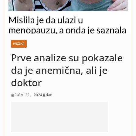
nasilje i krah: Evo koja žena
je razlog kraha braka Čede
Jovanovića! Kad vidite o kome
se radi neće vam bit dobro!
MUZIKA
Prve analize su pokazale
da je anemična, ali je
doktor
July 22, 2024
dan