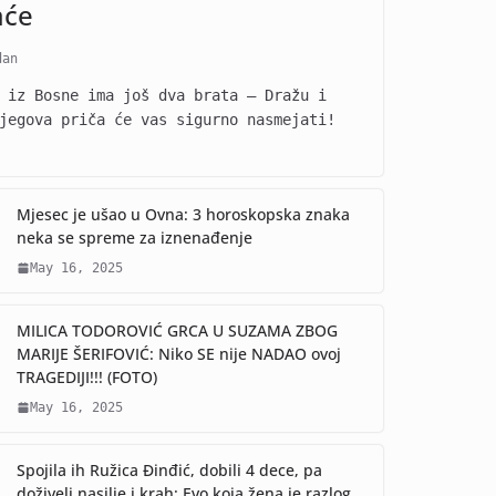
aće
dan
 iz Bosne ima još dva brata – Dražu i
jegova priča će vas sigurno nasmejati!
Mjesec je ušao u Ovna: 3 horoskopska znaka
neka se spreme za iznenađenje
May 16, 2025
MILICA TODOROVIĆ GRCA U SUZAMA ZBOG
MARIJE ŠERIFOVIĆ: Niko SE nije NADAO ovoj
TRAGEDIJI!!! (FOTO)
May 16, 2025
Spojila ih Ružica Đinđić, dobili 4 dece, pa
doživeli nasilje i krah: Evo koja žena je razlog