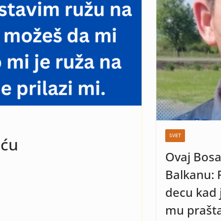
a znaka neka se
iznenađenje
SVET
uću
Ovaj Bosa
Balkanu: 
decu kad j
mu prašta 