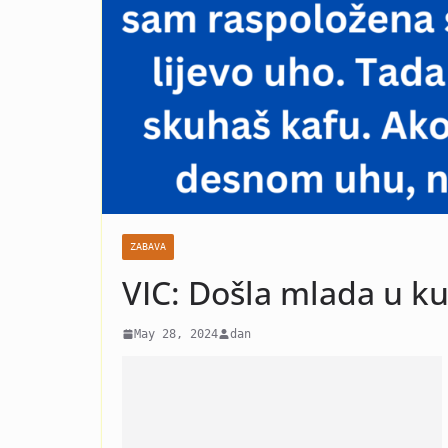
horoskopsk
spreme za 
ZABAVA
VIC: Došla mlada u k
May 28, 2024
dan