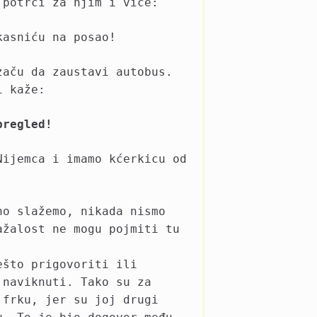
 potrči za njim i viče:
kasniću na posao!
začu da zaustavi autobus.
i kaže:
pregled!
Nijemca i imamo kćerkicu od
no slažemo, nikada nismo
ažalost ne mogu pojmiti tu
ešto prigovoriti ili
 naviknuti. Tako su za
 frku, jer su joj drugi