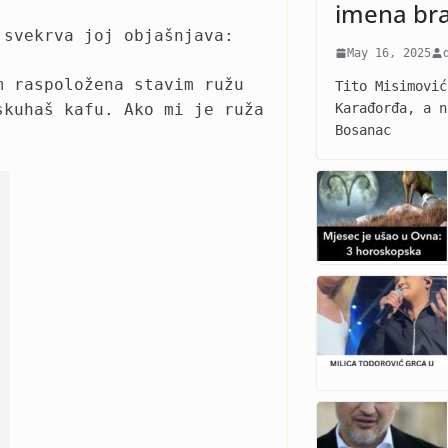
imena br
 svekrva joj objašnjava:
May 16, 2025
m raspoložena stavim ružu
Tito Misimović
Karađorđa, a n
skuhaš kafu. Ako mi je ruža
Bosanac