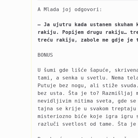
A Mlada joj odgovori:
– Ja ujutru kada ustanem skuham 
rakiju. Popijem drugu rakiju… tr
treću rakiju, zabole me gdje je 
BONUS
U šumi gde lišće šapuće, skriven
tami, a senka u svetlu. Nema tel
Putuje bez nogu, ali stiže svuda
bez usta. Šta je to? Razmišljaj 
nevidljivim nitima sveta, gde se
tajna se krije u svakom treptaju
misteriozno biće koje igra igru 
razluči svetlost od tame. Šta je