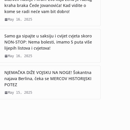
kraha braka Čede Jovanovića! Kad vidite o
kome se radi neće vam bit dobro!
May 16, 2025
Samo ga sipajte u saksiju i cvijet cvjeta skoro
NON-STOP: Nema bolesti, imamo 5 puta više
lijepih listova i cvjetova!
May 16, 2025
NJEMAČKA DIŽE VOJSKU NA NOGE! Šokantna
najava Berlina, čeka se MERCOV HISTORIJSKI
POTEZ
May 15, 2025