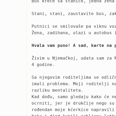
Bus kreće sa stanice, jedna žena
Stani, stani, zaustavite bus, za
Putnici se smilovaše pa viknu vo
Žena, zadihana, ulazi u autobus 
Hvala vam puno! A sad, karte na 
Živim u Njemačkoj, udata sam za 
4 godine.
Sa njegovim roditeljima se odlič
imali problema. Moji roditelji n
razliku mentaliteta.
Kad dođu, samo gledaju kako će n
ocrniti, jer je drukčije nego su
rođendan moje kćerkice napravili