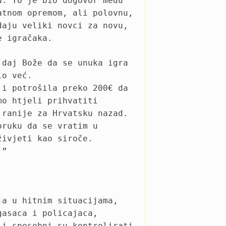
u. To je bio dogovor među
atnom opremom, ali polovnu,
daju veliki novci za novu,
e igračaka.
 daj Bože da se unuka igra
lo već.
 i potrošila preko 200€ da
mo htjeli prihvatiti
 ranije za Hrvatsku nazad.
oruku da se vratim u
živjeti kao siroče.
.”
ja u hitnim situacijama,
gasaca i policajaca,
 i sposobni su kontrolirati