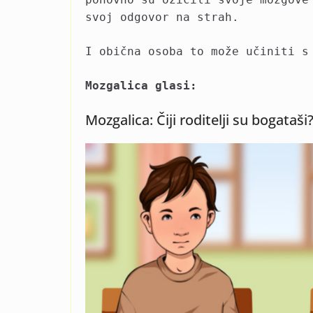
svoj odgovor na strah.
I obična osoba to može učiniti s
Mozgalica glasi:
Mozgalica: Čiji roditelji su bogataši