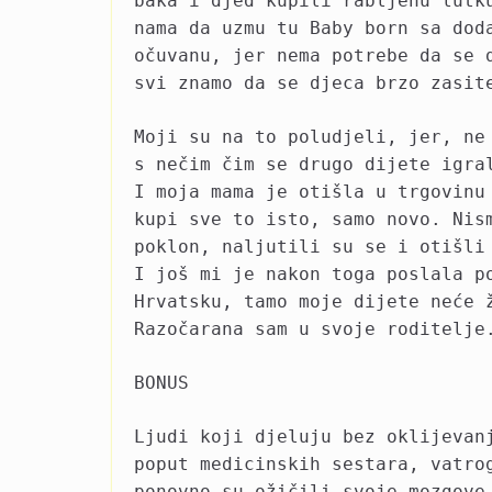
baka i djed kupili rabljenu lutk
nama da uzmu tu Baby born sa dod
očuvanu, jer nema potrebe da se 
svi znamo da se djeca brzo zasit
Moji su na to poludjeli, jer, ne
s nečim čim se drugo dijete igra
I moja mama je otišla u trgovinu
kupi sve to isto, samo novo. Nis
poklon, naljutili su se i otišli
I još mi je nakon toga poslala p
Hrvatsku, tamo moje dijete neće 
Razočarana sam u svoje roditelje
BONUS
Ljudi koji djeluju bez oklijevan
poput medicinskih sestara, vatro
ponovno su ožičili svoje mozgove