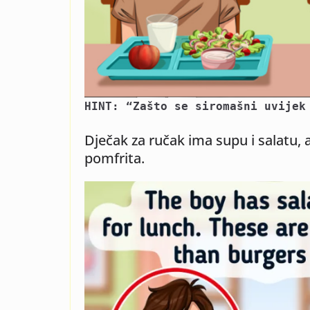
HINT: “Zašto se siromašni uvijek
Dječak za ručak ima supu i salatu, a
pomfrita.