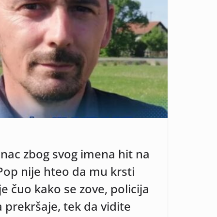
nac zbog svog imena hit na
Pop nije hteo da mu krsti
e čuo kako se zove, policija
prekršaje, tek da vidite