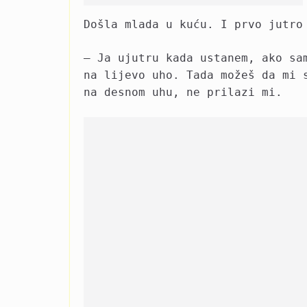
Došla mlada u kuću. I prvo jutro
– Ja ujutru kada ustanem, ako sa
na lijevo uho. Tada možeš da mi 
na desnom uhu, ne prilazi mi.