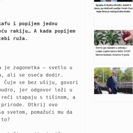
kafu i popijem jednu
eću rakiju… A kada popijem
tebi ruža.
a je zagonetka – svetlo u
a, ali se oseća dodir.
. Čuje se bez ušiju, govori
mudro, jer odgovor leži u
 reči stapaju s tišinom, a
 prirode. Otkrij ovo
sa svetom, pomažući mu da
 to?