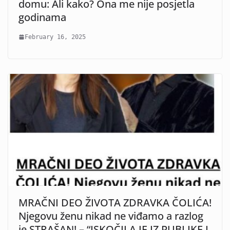
domu: Ali kako? Ona me nije posjetla
godinama
February 16, 2025
MRAČNI DEO ŽIVOTA ZDRAVKA ČOLIĆA!
Njegovu ženu nikad ne viđamo a razlog
je STRAŠAN! – “ISKOČILA JE IZ PUBLIKE I