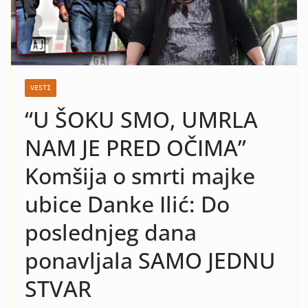
nasilje i krah: Evo koja žena
je razlog kraha braka Čede
Jovanovića! Kad vidite o kome
se radi neće vam bit dobro!
VESTI
“U ŠOKU SMO, UMRLA
NAM JE PRED OČIMA”
Komšija o smrti majke
ubice Danke Ilić: Do
poslednjeg dana
ponavljala SAMO JEDNU
STVAR