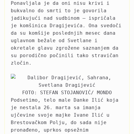
Ponavljala je da oni nisu krivi i
bukvalno do smrti to je govorila
jadikujući nad sudbinom – ispričala
je komšinica Dragijevića. Ona svedoči
da su komšije poslednjih mesec dana
uglavnom bežale od Svetlane i
okretale glavu zgrožene saznanjem da
su porodično počinili tako stravičan
zločin.
FOTO: STEFAN STOJANOVIĆ/ MONDO
Podsetimo, telo male Danke Ilić koja
je nestala 26. marta sa imanja
ujčevine svoje majke Ivane Ilić u
Brestovačkom Polju, do sada nije
pronađeno, uprkos opsežnim