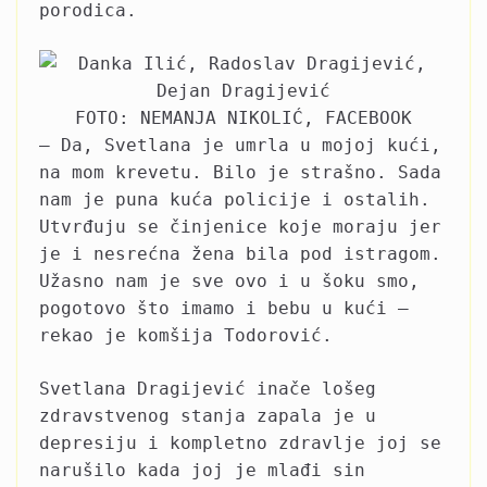
porodica.
FOTO: NEMANJA NIKOLIĆ, FACEBOOK
– Da, Svetlana je umrla u mojoj kući,
na mom krevetu. Bilo je strašno. Sada
nam je puna kuća policije i ostalih.
Utvrđuju se činjenice koje moraju jer
je i nesrećna žena bila pod istragom.
Užasno nam je sve ovo i u šoku smo,
pogotovo što imamo i bebu u kući –
rekao je komšija Todorović.
Svetlana Dragijević inače lošeg
zdravstvenog stanja zapala je u
depresiju i kompletno zdravlje joj se
narušilo kada joj je mlađi sin