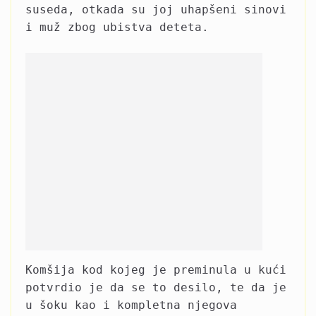
suseda, otkada su joj uhapšeni sinovi
i muž zbog ubistva deteta.
Komšija kod kojeg je preminula u kući
potvrdio je da se to desilo, te da je
u šoku kao i kompletna njegova