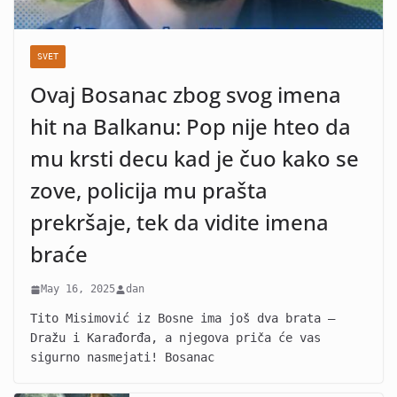
SVET
Ovaj Bosanac zbog svog imena
hit na Balkanu: Pop nije hteo da
mu krsti decu kad je čuo kako se
zove, policija mu prašta
prekršaje, tek da vidite imena
braće
May 16, 2025
dan
Tito Misimović iz Bosne ima još dva brata –
Dražu i Karađorđa, a njegova priča će vas
sigurno nasmejati! Bosanac