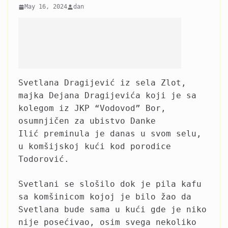
May 16, 2024
dan
Svetlana Dragijević iz sela Zlot,
majka Dejana Dragijevića koji je sa
kolegom iz JKP “Vodovod” Bor,
osumnjičen za ubistvo Danke
Ilić preminula je danas u svom selu,
u komšijskoj kući kod porodice
Todorović.
Svetlani se slošilo dok je pila kafu
sa komšinicom kojoj je bilo žao da
Svetlana bude sama u kući gde je niko
nije posećivao, osim svega nekoliko