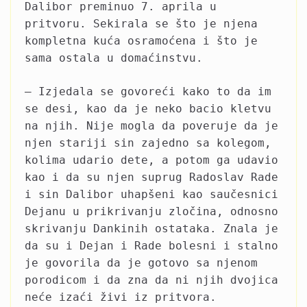
Dalibor preminuo 7. aprila u
pritvoru. Sekirala se što je njena
kompletna kuća osramoćena i što je
sama ostala u domaćinstvu.
– Izjedala se govoreći kako to da im
se desi, kao da je neko bacio kletvu
na njih. Nije mogla da poveruje da je
njen stariji sin zajedno sa kolegom,
kolima udario dete, a potom ga udavio
kao i da su njen suprug Radoslav Rade
i sin Dalibor uhapšeni kao saučesnici
Dejanu u prikrivanju zločina, odnosno
skrivanju Dankinih ostataka. Znala je
da su i Dejan i Rade bolesni i stalno
je govorila da je gotovo sa njenom
porodicom i da zna da ni njih dvojica
neće izaći živi iz pritvora.