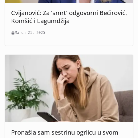
Cvijanović: Za ‘smrt’ odgovorni Bećirović,
Komšić i Lagumdžija
March 21, 2025
Pronašla sam sestrinu ogrlicu u svom