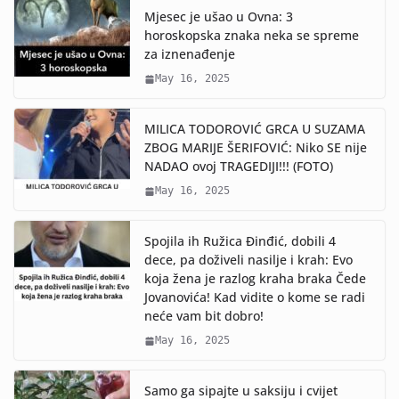
Mjesec je ušao u Ovna: 3
horoskopska znaka neka se spreme
za iznenađenje
May 16, 2025
MILICA TODOROVIĆ GRCA U SUZAMA
ZBOG MARIJE ŠERIFOVIĆ: Niko SE nije
NADAO ovoj TRAGEDIJI!!! (FOTO)
May 16, 2025
Spojila ih Ružica Đinđić, dobili 4
dece, pa doživeli nasilje i krah: Evo
koja žena je razlog kraha braka Čede
Jovanovića! Kad vidite o kome se radi
neće vam bit dobro!
May 16, 2025
Samo ga sipajte u saksiju i cvijet