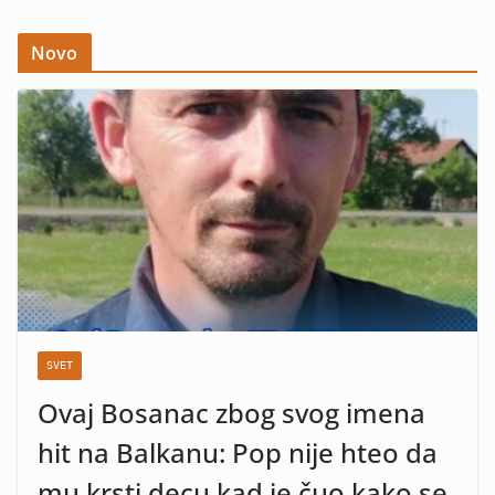
Novo
SVET
Ovaj Bosanac zbog svog imena
hit na Balkanu: Pop nije hteo da
mu krsti decu kad je čuo kako se