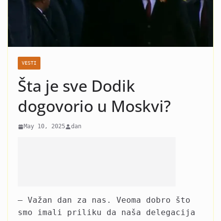
nasilje i krah: Evo koja žena
je razlog kraha braka Čede
Jovanovića! Kad vidite o kome
se radi neće vam bit dobro!
VESTI
Šta je sve Dodik
dogovorio u Moskvi?
May 10, 2025
dan
– Važan dan za nas. Veoma dobro što
smo imali priliku da naša delegacija