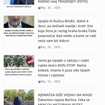
NADAO ovoj TRAGEDIJI!!! (FOTO)
May 16, 2025
Spojila ih Ružica Đinđić, dobili 4
dece, pa doživeli nasilje i krah: Evo
koja žena je razlog kraha braka Čede
Jovanovića! Kad vidite o kome se radi
neće vam bit dobro!
May 16, 2025
Samo ga sipajte u saksiju i cvijet
cvjeta skoro NON-STOP: Nema
bolesti, imamo 5 puta više lijepih
listova i cvjetova!
May 16, 2025
NJEMAČKA DIŽE VOJSKU NA NOGE!
Šokantna najava Berlina, čeka se
MERCOV HISTORIJSKI POTEZ