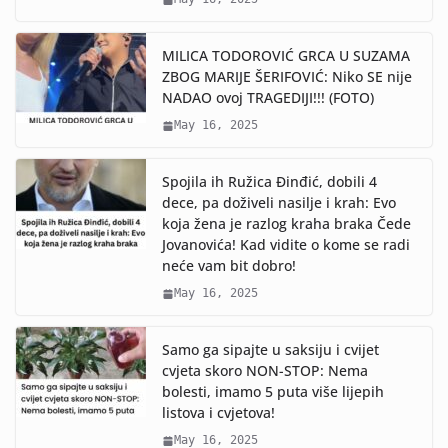
MILICA TODOROVIĆ GRCA U SUZAMA
ZBOG MARIJE ŠERIFOVIĆ: Niko SE nije
NADAO ovoj TRAGEDIJI!!! (FOTO)
May 16, 2025
Spojila ih Ružica Đinđić, dobili 4
dece, pa doživeli nasilje i krah: Evo
koja žena je razlog kraha braka Čede
Jovanovića! Kad vidite o kome se radi
neće vam bit dobro!
May 16, 2025
Samo ga sipajte u saksiju i cvijet
cvjeta skoro NON-STOP: Nema
bolesti, imamo 5 puta više lijepih
listova i cvjetova!
May 16, 2025