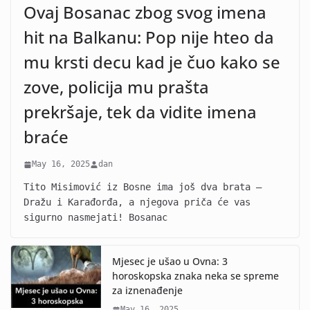
Ovaj Bosanac zbog svog imena
hit na Balkanu: Pop nije hteo da
mu krsti decu kad je čuo kako se
zove, policija mu prašta
prekršaje, tek da vidite imena
braće
May 16, 2025
dan
Tito Misimović iz Bosne ima još dva brata –
Dražu i Karađorđa, a njegova priča će vas
sigurno nasmejati! Bosanac
Mjesec je ušao u Ovna: 3
horoskopska znaka neka se spreme
za iznenađenje
May 16, 2025