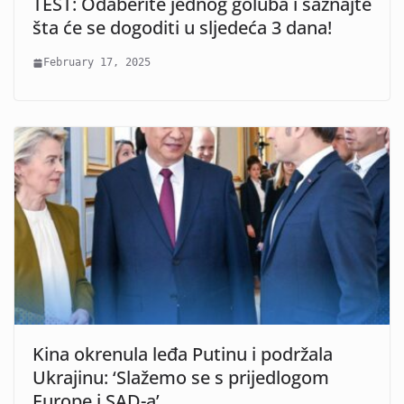
TEST: Odaberite jednog goluba i saznajte
šta će se dogoditi u sljedeća 3 dana!
February 17, 2025
Kina okrenula leđa Putinu i podržala
Ukrajinu: ‘Slažemo se s prijedlogom
Europe i SAD-a’