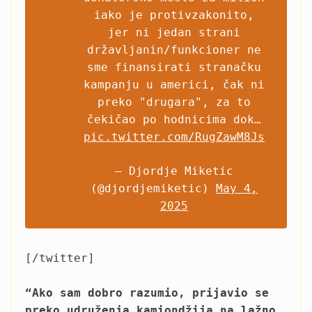
iako je protivzakonito,
jer ni jedan strani
državljanin/funkcioner ne
sme finansirati stranačku
kampanju u americi, čak ni
preko "drugara", za to
čekičao po hodnicima dok…
pic.twitter.com/RugZawM8Js
— Djordje Miketic
(@djordjemiketic)
May 4,
2025
[/twitter]
“Ako sam dobro razumio, prijavio se
preko udruženja kamiondžija na lažno