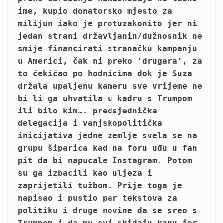
ime, kupio donatorsko mjesto za
milijun iako je protuzakonito jer ni
jedan strani državljanin/dužnosnik ne
smije financirati stranačku kampanju
u Americi, čak ni preko ‘drugara’, za
to čekičao po hodnicima dok je Suza
držala upaljenu kameru sve vrijeme ne
bi li ga uhvatila u kadru s Trumpom
ili bilo kim…. predsjednička
delegacija i vanjskopolitička
inicijativa jedne zemlje svela se na
grupu šiparica kad na foru uđu u fan
pit da bi napucale Instagram. Potom
su ga izbacili kao uljeza i
zaprijetili tužbom. Prije toga je
napisao i pustio par tekstova za
politiku i druge novine da se sreo s
Trumpom i da mu svi skidaju kapu jer