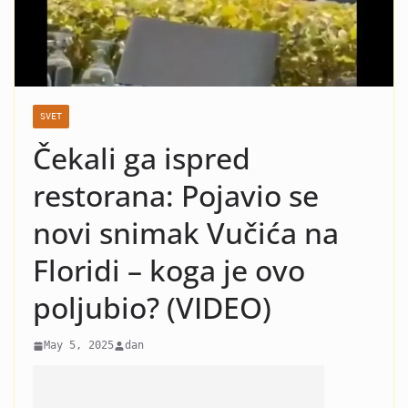
nasilje i krah: Evo koja žena
je razlog kraha braka Čede
Jovanovića! Kad vidite o kome
se radi neće vam bit dobro!
SVET
Čekali ga ispred
restorana: Pojavio se
novi snimak Vučića na
Floridi – koga je ovo
poljubio? (VIDEO)
May 5, 2025
dan