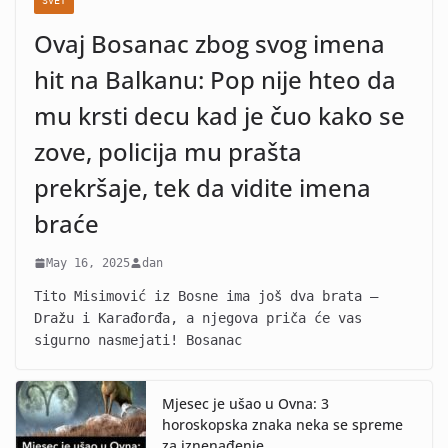
SVET
Ovaj Bosanac zbog svog imena
hit na Balkanu: Pop nije hteo da
mu krsti decu kad je čuo kako se
zove, policija mu prašta
prekršaje, tek da vidite imena
braće
May 16, 2025
dan
Tito Misimović iz Bosne ima još dva brata –
Dražu i Karađorđa, a njegova priča će vas
sigurno nasmejati! Bosanac
Mjesec je ušao u Ovna: 3
horoskopska znaka neka se spreme
za iznenađenje