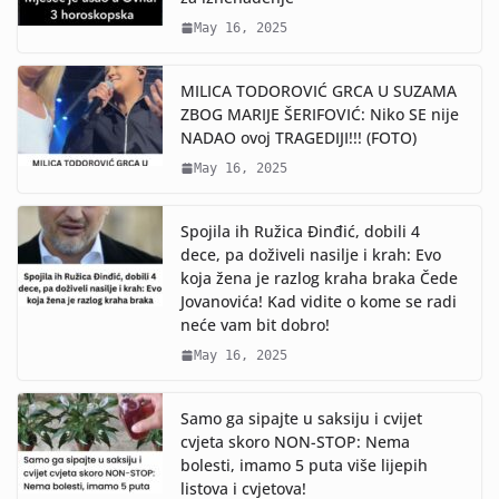
May 16, 2025
MILICA TODOROVIĆ GRCA U SUZAMA
ZBOG MARIJE ŠERIFOVIĆ: Niko SE nije
NADAO ovoj TRAGEDIJI!!! (FOTO)
May 16, 2025
Spojila ih Ružica Đinđić, dobili 4
dece, pa doživeli nasilje i krah: Evo
koja žena je razlog kraha braka Čede
Jovanovića! Kad vidite o kome se radi
neće vam bit dobro!
May 16, 2025
Samo ga sipajte u saksiju i cvijet
cvjeta skoro NON-STOP: Nema
bolesti, imamo 5 puta više lijepih
listova i cvjetova!