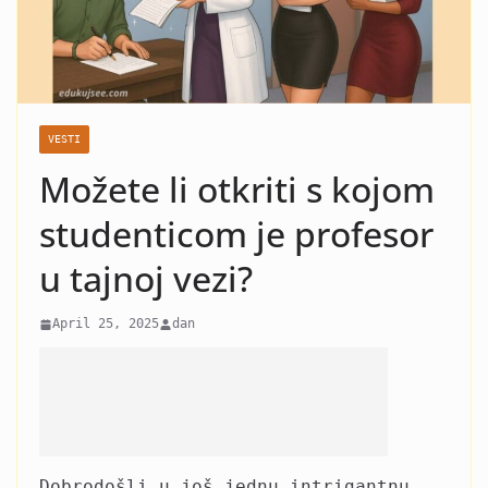
nasilje i krah: Evo koja žena
je razlog kraha braka Čede
Jovanovića! Kad vidite o kome
se radi neće vam bit dobro!
VESTI
Možete li otkriti s kojom
studenticom je profesor
u tajnoj vezi?
April 25, 2025
dan
Dobrodošli u još jednu intrigantnu