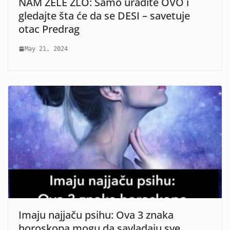
NAM ŽELE ZLO: Samo uradite OVO i
gledajte šta će da se DESI – savetuje
otac Predrag
May 21, 2024
Imaju najjaču psihu: Ova 3 znaka
horoskopa mogu da savladaju sve