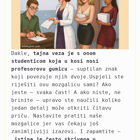
Dakle,
tajna veza je s onom
studenticom koja u kosi nosi
profesorovu gumicu
– suptilan znak
koji povezuje njih dvoje.Uspjeli ste
riješiti ovu mozgalicu sami? Ako
jeste – svaka čast! A ako niste, ne
brinite – upravo ste naučili koliko
jedan detalj može otkriti čitavu
priču. Nastavite pratiti naše
mozgalice jer vas čekaju još
zanimljiviji izazovi. I zapamtite –
istina je često skrivena u