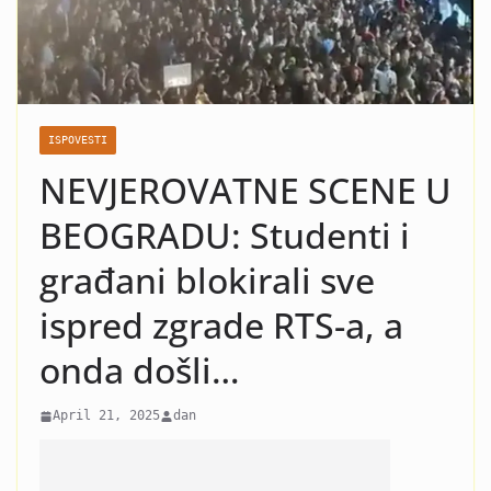
nasilje i krah: Evo koja žena
je razlog kraha braka Čede
Jovanovića! Kad vidite o kome
se radi neće vam bit dobro!
ISPOVESTI
NEVJEROVATNE SCENE U
BEOGRADU: Studenti i
građani blokirali sve
ispred zgrade RTS-a, a
onda došli…
April 21, 2025
dan