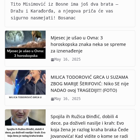
Tito Misimović iz Bosne ima još dva brata –
Dražu i Karađorđa, a njegova priča će vas
sigurno nasmejati! Bosanac
Mjesec je ušao u Ovna: 3
horoskopska znaka neka se spreme
za iznenađenje
May 16, 2025
MILICA TODOROVIĆ GRCA U SUZAMA
ZBOG MARIJE ŠERIFOVIĆ: Niko SE nije
NADAO ovoj TRAGEDIJI!!! (FOTO)
May 16, 2025
Spojila ih Ružica Đinđić, dobili 4
dece, pa doživeli nasilje i krah: Evo
koja žena je razlog kraha braka Čede
Jovanovića! Kad vidite o kome se radi