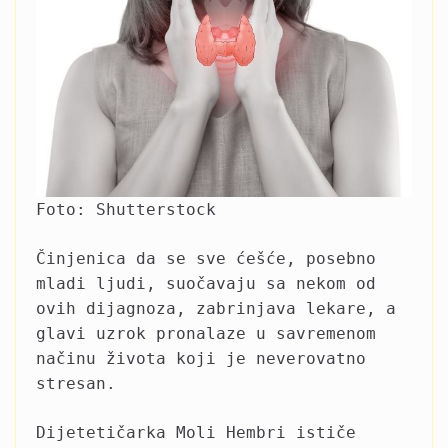
Foto: Shutterstock
Činjenica da se sve ćešće, posebno
mladi ljudi, suočavaju sa nekom od
ovih dijagnoza, zabrinjava lekare, a
glavi uzrok pronalaze u savremenom
načinu života koji je neverovatno
stresan.
Dijetetičarka Moli Hembri ističe