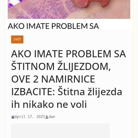
nasilje i krah: Evo koja žena
je razlog kraha braka Čede
Jovanovića! Kad vidite o kome
se radi neće vam bit dobro!
SVET
AKO IMATE PROBLEM SA
ŠTITNOM ŽLIJEZDOM,
OVE 2 NAMIRNICE
IZBACITE: Štitna žlijezda
ih nikako ne voli
April 17, 2025
dan