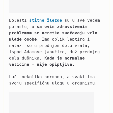
Bolesti
štitne žlezde
su u sve većem
porastu, a
sa ovim zdravstvenim
problemom se neretko suočavaju vrlo
mlade osobe
. Ima oblik leptira i
nalazi se u prednjem delu vrata,
ispod Adamove jabučice, duž prednjeg
dela dušnika.
Kada je normalne
veličine – nije opipljiva.
Luči nekoliko hormona, a svaki ima
svoju specifičnu ulogu u organizmu.