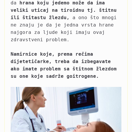
da
hrana koju jedemo može da ima
veliki uticaj na tiroidnu tj. štitnu
ili štitastu žlezdu,
a ono što mnogi
ne znaju je da je jedna vrsta hrane
najgora za ljude koji imaju ovaj
zdravstveni problem.
Namirnice koje, prema rečima
dijetetičarke, treba da izbegavate
ako imate problem sa štitnom žlezdom
su one koje sadrže goitrogene.