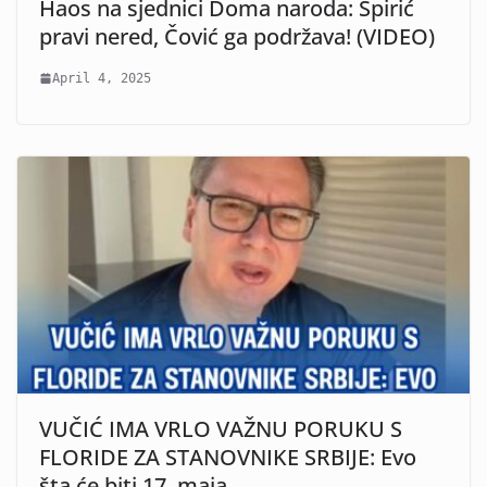
Haos na sjednici Doma naroda: Špirić
pravi nered, Čović ga podržava! (VIDEO)
April 4, 2025
VUČIĆ IMA VRLO VAŽNU PORUKU S
FLORIDE ZA STANOVNIKE SRBIJE: Evo
šta će biti 17. maja