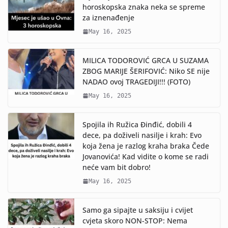
horoskopska znaka neka se spreme
za iznenađenje
May 16, 2025
MILICA TODOROVIĆ GRCA U SUZAMA
ZBOG MARIJE ŠERIFOVIĆ: Niko SE nije
NADAO ovoj TRAGEDIJI!!! (FOTO)
May 16, 2025
Spojila ih Ružica Đinđić, dobili 4
dece, pa doživeli nasilje i krah: Evo
koja žena je razlog kraha braka Čede
Jovanovića! Kad vidite o kome se radi
neće vam bit dobro!
May 16, 2025
Samo ga sipajte u saksiju i cvijet
cvjeta skoro NON-STOP: Nema