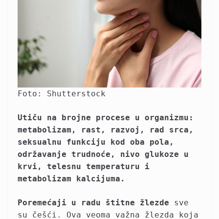
Foto: Shutterstock
Utiču na brojne procese u organizmu:
metabolizam, rast, razvoj, rad srca,
seksualnu funkciju kod oba pola,
održavanje trudnoće, nivo glukoze u
krvi, telesnu temperaturu i
metabolizam kalcijuma.
Poremećaji u radu štitne žlezde
sve
su češći. Ova veoma važna žlezda koja