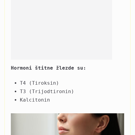
Hormoni štitne žlezde su:
T4 (Tiroksin)
T3 (Trijodtironin)
Kalcitonin