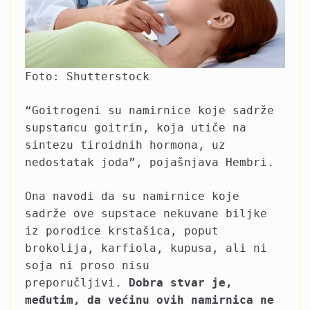
Foto: Shutterstock
“Goitrogeni su namirnice koje sadrže
supstancu goitrin, koja utiče na
sintezu tiroidnih hormona, uz
nedostatak joda”, pojašnjava Hembri.
Ona navodi da su namirnice koje
sadrže ove supstace nekuvane biljke
iz porodice krstašica, poput
brokolija, karfiola, kupusa, ali ni
soja ni proso nisu
preporučljivi.
Dobra stvar je,
međutim, da većinu ovih namirnica ne