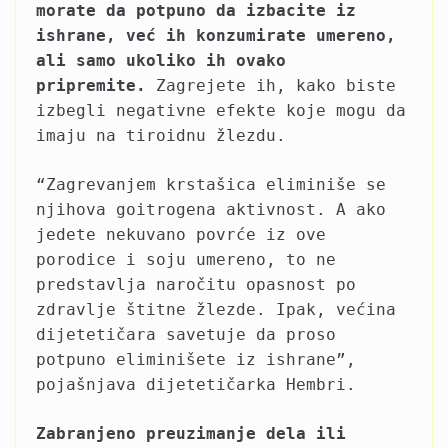
morate da potpuno da izbacite iz
ishrane, već ih konzumirate umereno,
ali samo ukoliko ih ovako
pripremite.
Zagrejete ih, kako biste
izbegli negativne efekte koje mogu da
imaju na tiroidnu žlezdu.
“Zagrevanjem krstašica eliminiše se
njihova goitrogena aktivnost. A ako
jedete nekuvano povrće iz ove
porodice i soju umereno, to ne
predstavlja naročitu opasnost po
zdravlje štitne žlezde. Ipak, većina
dijetetičara savetuje da proso
potpuno eliminišete iz ishrane”,
pojašnjava dijetetičarka Hembri.
Zabranjeno preuzimanje dela ili