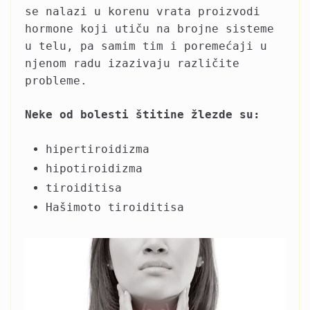
se nalazi u korenu vrata proizvodi
hormone koji utiču na brojne sisteme
u telu, pa samim tim i poremećaji u
njenom radu izazivaju različite
probleme.
Neke od bolesti štitine žlezde su:
hipertiroidizma
hipotiroidizma
tiroiditisa
Hašimoto tiroiditisa