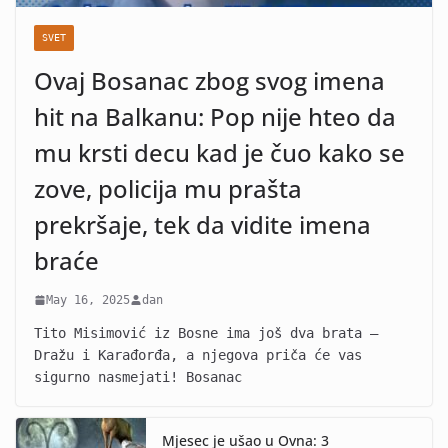
SVET
Ovaj Bosanac zbog svog imena
hit na Balkanu: Pop nije hteo da
mu krsti decu kad je čuo kako se
zove, policija mu prašta
prekršaje, tek da vidite imena
braće
May 16, 2025
dan
Tito Misimović iz Bosne ima još dva brata –
Dražu i Karađorđa, a njegova priča će vas
sigurno nasmejati! Bosanac
Mjesec je ušao u Ovna: 3