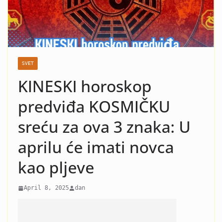
MILICA TODOROVIĆ GRCA U SUZAMA
ZBOG MARIJE ŠERIFOVIĆ: Niko SE
nije NADAO ovoj TRAGEDIJI!!!
(FOTO)
SVET
KINESKI horoskop
predviđa KOSMIČKU
sreću za ova 3 znaka: U
aprilu će imati novca
kao pljeve
April 8, 2025
dan