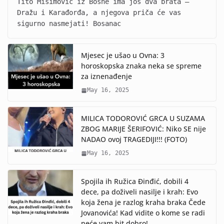
Tito Misimović iz Bosne ima još dva brata –
Dražu i Karađorđa, a njegova priča će vas
sigurno nasmejati! Bosanac
Mjesec je ušao u Ovna: 3
horoskopska znaka neka se spreme
za iznenađenje
May 16, 2025
MILICA TODOROVIĆ GRCA U SUZAMA
ZBOG MARIJE ŠERIFOVIĆ: Niko SE nije
NADAO ovoj TRAGEDIJI!!! (FOTO)
May 16, 2025
Spojila ih Ružica Đinđić, dobili 4
dece, pa doživeli nasilje i krah: Evo
koja žena je razlog kraha braka Čede
Jovanovića! Kad vidite o kome se radi
neće vam bit dobro!