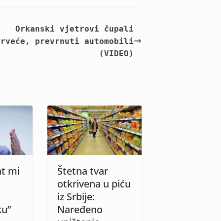
Orkanski vjetrovi čupali
drveće, prevrnuti automobili
(VIDEO)
at mi
Štetna tvar
otkrivena u piću
iz Srbije:
ku”
Naređeno