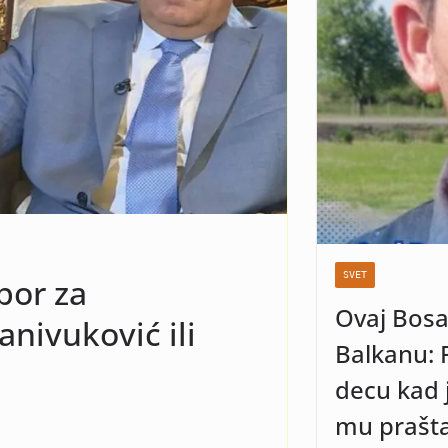
Kad vidite o kome
 vam bit dobro!
SVET
bor za
Ovaj Bosa
anivuković ili
Balkanu: 
decu kad j
mu prašta 