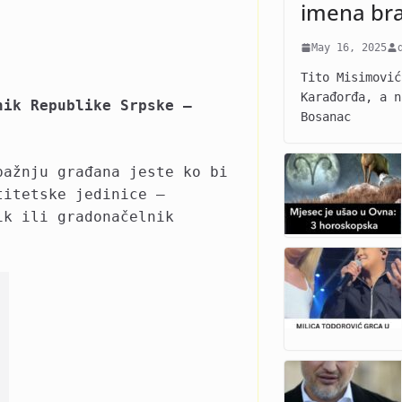
imena br
May 16, 2025
Tito Misimović
Karađorđa, a n
nik Republike Srpske –
Bosanac
pažnju građana jeste ko bi
titetske jedinice –
ik ili gradonačelnik