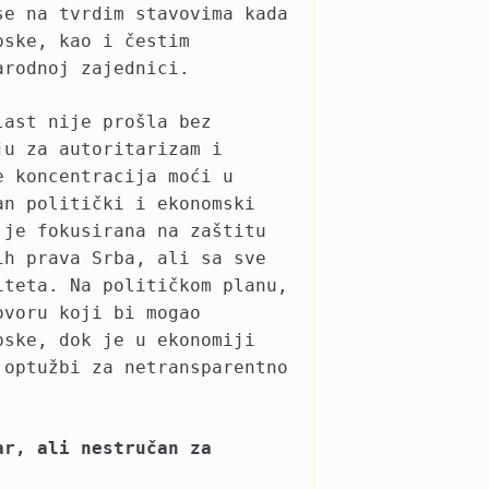
se na tvrdim stavovima kada
pske, kao i čestim
arodnoj zajednici.
last nije prošla bez
ju za autoritarizam i
e koncentracija moći u
an politički i ekonomski
 je fokusirana na zaštitu
ih prava Srba, ali sa sve
iteta. Na političkom planu,
ovoru koji bi mogao
pske, dok je u ekonomiji
 optužbi za netransparentno
ar, ali nestručan za