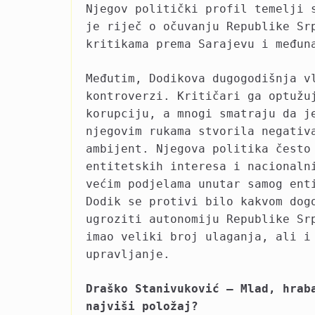
Njegov politički profil temelji 
je riječ o očuvanju Republike Sr
kritikama prema Sarajevu i međun
Međutim, Dodikova dugogodišnja v
kontroverzi. Kritičari ga optužu
korupciju, a mnogi smatraju da j
njegovim rukama stvorila negativ
ambijent. Njegova politika često
entitetskih interesa i nacionaln
većim podjelama unutar samog ent
Dodik se protivi bilo kakvom dog
ugroziti autonomiju Republike Sr
imao veliki broj ulaganja, ali i
upravljanje.
Draško Stanivuković – Mlad, hrab
najviši položaj?