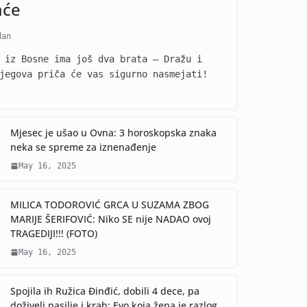
aće
dan
 iz Bosne ima još dva brata – Dražu i
jegova priča će vas sigurno nasmejati!
Mjesec je ušao u Ovna: 3 horoskopska znaka
neka se spreme za iznenađenje
May 16, 2025
MILICA TODOROVIĆ GRCA U SUZAMA ZBOG
MARIJE ŠERIFOVIĆ: Niko SE nije NADAO ovoj
TRAGEDIJI!!! (FOTO)
May 16, 2025
Spojila ih Ružica Đinđić, dobili 4 dece, pa
doživeli nasilje i krah: Evo koja žena je razlog