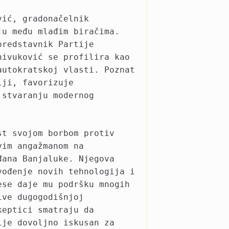
vić, gradonačelnik
ju među mlađim biračima.
predstavnik Partije
nivuković se profilira kao
autokratskoj vlasti. Poznat
iji, favorizuje
 stvaranju modernog
st svojom borbom protiv
vim angažmanom na
đana Banjaluke. Njegova
vođenje novih tehnologija i
ese daje mu podršku mnogih
ive dugogodišnjoj
keptici smatraju da
ije dovoljno iskusan za