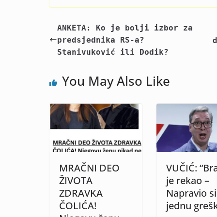
ANKETA: Ko je bolji izbor za
predsjednika RS-a?
Stanivuković ili Dodik?
You May Also Like
MRAČNI DEO
VUČIĆ: “Br
ŽIVOTA
je rekao –
ZDRAVKA
Napravio si
ČOLIĆA!
jednu greš