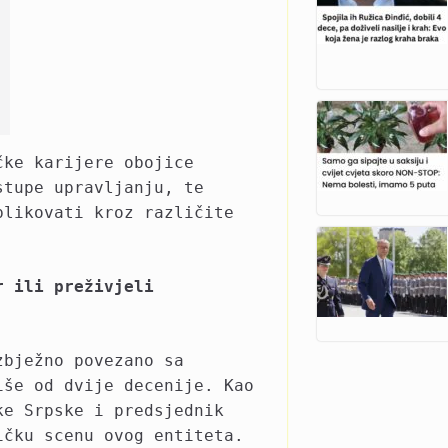
čke karijere obojice
stupe upravljanju, te
blikovati kroz različite
r ili preživjeli
zbježno povezano sa
iše od dvije decenije. Kao
ke Srpske i predsjednik
ičku scenu ovog entiteta.