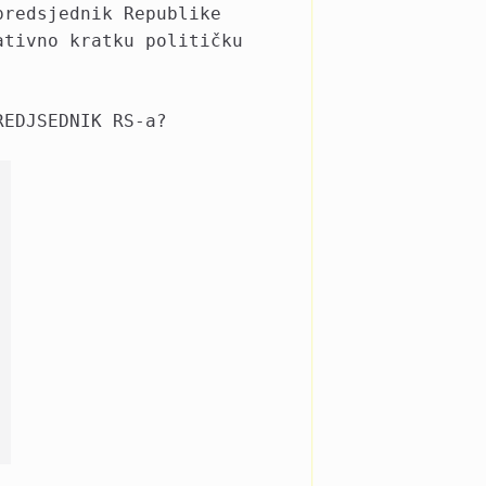
predsjednik Republike
ativno kratku političku
REDJSEDNIK RS-a?