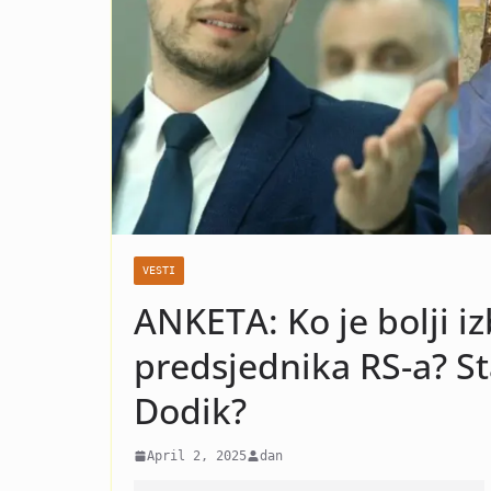
Jovanovića! 
se radi neće
VESTI
ANKETA: Ko je bolji iz
predsjednika RS-a? St
Dodik?
April 2, 2025
dan