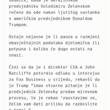
sedmice, kada je ukrajinskom
predsjedniku Volodimiru Zelenskom
rečeno da ode nakon ljutitog sastanka
s američkim predsjednikom Donaldom
Trumpom.
Ostaje nejasno je li pauza u razmjeni
obavještajnih podataka djelomična ili
potpuna i koliko će dugo ostati na
snazi.
Čini se da je i direktor CIA-e John
Ratcliffe potvrdio odluku u intervjuu
za Fox Business u srijedu, rekavši da
je Trump “imao stvarno pitanje je li
predsjednik Zelensky predan mirovnom
procesu, te je rekao ‘zaustavimo se,
želim vam dati priliku da razmislite