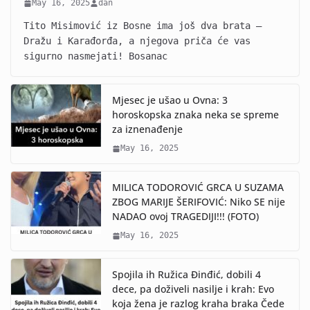
May 16, 2025
dan
Tito Misimović iz Bosne ima još dva brata –
Dražu i Karađorđa, a njegova priča će vas
sigurno nasmejati! Bosanac
Mjesec je ušao u Ovna: 3
horoskopska znaka neka se spreme
za iznenađenje
May 16, 2025
MILICA TODOROVIĆ GRCA U SUZAMA
ZBOG MARIJE ŠERIFOVIĆ: Niko SE nije
NADAO ovoj TRAGEDIJI!!! (FOTO)
May 16, 2025
Spojila ih Ružica Đinđić, dobili 4
dece, pa doživeli nasilje i krah: Evo
koja žena je razlog kraha braka Čede