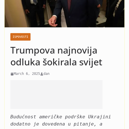
nasilje i krah: Evo koja žena
je razlog kraha braka Čede
Jovanovića! Kad vidite o kome
se radi neće vam bit dobro!
ISPOVESTI
Trumpova najnovija
odluka šokirala svijet
March 6, 2025
dan
Budućnost američke podrške Ukrajini
dodatno je dovedena u pitanje, a