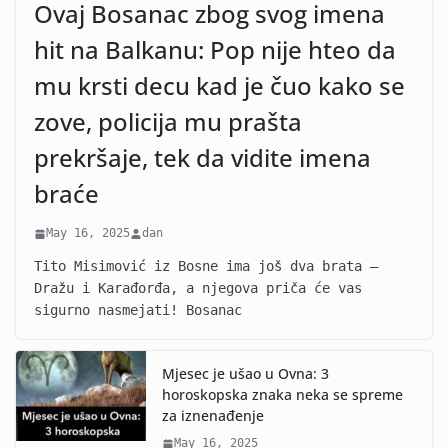
Ovaj Bosanac zbog svog imena
hit na Balkanu: Pop nije hteo da
mu krsti decu kad je čuo kako se
zove, policija mu prašta
prekršaje, tek da vidite imena
braće
May 16, 2025
dan
Tito Misimović iz Bosne ima još dva brata –
Dražu i Karađorđa, a njegova priča će vas
sigurno nasmejati! Bosanac
Mjesec je ušao u Ovna: 3
horoskopska znaka neka se spreme
za iznenađenje
May 16, 2025