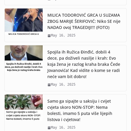
MILICA TODOROVIĆ GRCA U SUZAMA
ZBOG MARIJE ŠERIFOVIĆ: Niko SE nije
NADAO ovoj TRAGEDIJI!!! (FOTO)
May 16, 2025
Spojila ih Ružica Đinđić, dobili 4
dece, pa doživeli nasilje i krah: Evo
koja žena je razlog kraha braka Čede
Jovanovića! Kad vidite o kome se radi
neće vam bit dobro!
May 16, 2025
Samo ga sipajte u saksiju i cvijet
cvjeta skoro NON-STOP: Nema
bolesti, imamo 5 puta više lijepih
listova i cvjetova!
May 16, 2025