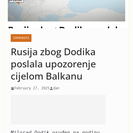
nasilje i krah: Evo koja žena
je razlog kraha braka Čede
Jovanovića! Kad vidite o kome
se radi neće vam bit dobro!
ISPOVESTI
Rusija zbog Dodika
poslala upozorenje
cijelom Balkanu
February 27, 2025
dan
Milorad Dodik osuđen na godinu