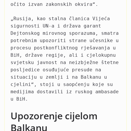
očito izvan zakonskih okvira“.
„Rusija, kao stalna članica Vijeća
sigurnosti UN-a i država garant
Dejtonskog mirovnog sporazuma, smatra
potrebnim upozoriti strane učesnike u
procesu postkonfliktnog rješavanja u
BiH, države regije, ali i cjelokupnu
svjetsku javnost na neizbježne štetne
posljedice osuđujuće presude na
situaciju u zemlji i na Balkanu u
cjelini“, stoji u saopćenju koje su
medijima dostavili iz ruskog ambasade
u BiH.
Upozorenje cijelom
Balkanu