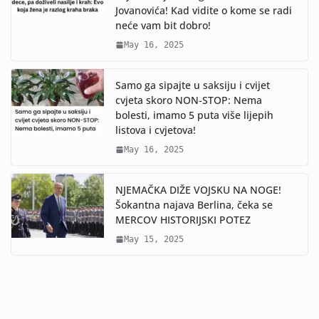
Jovanovića! Kad vidite o kome se radi
neće vam bit dobro!
May 16, 2025
Samo ga sipajte u saksiju i cvijet
cvjeta skoro NON-STOP: Nema
bolesti, imamo 5 puta više lijepih
listova i cvjetova!
May 16, 2025
NJEMAČKA DIŽE VOJSKU NA NOGE!
Šokantna najava Berlina, čeka se
MERCOV HISTORIJSKI POTEZ
May 15, 2025