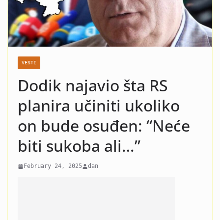
nasilje i krah: Evo koja žena
je razlog kraha braka Čede
Jovanovića! Kad vidite o kome
se radi neće vam bit dobro!
VESTI
Dodik najavio šta RS
planira učiniti ukoliko
on bude osuđen: “Neće
biti sukoba ali…”
February 24, 2025
dan