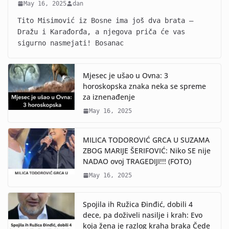
May 16, 2025
dan
Tito Misimović iz Bosne ima još dva brata –
Dražu i Karađorđa, a njegova priča će vas
sigurno nasmejati! Bosanac
Mjesec je ušao u Ovna: 3
horoskopska znaka neka se spreme
za iznenađenje
May 16, 2025
MILICA TODOROVIĆ GRCA U SUZAMA
ZBOG MARIJE ŠERIFOVIĆ: Niko SE nije
NADAO ovoj TRAGEDIJI!!! (FOTO)
May 16, 2025
Spojila ih Ružica Đinđić, dobili 4
dece, pa doživeli nasilje i krah: Evo
koja žena je razlog kraha braka Čede