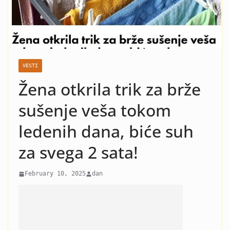
nasilje i krah: Evo koja žena
je razlog kraha braka Čede
Jovanovića! Kad vidite o kome
se radi neće vam bit dobro!
VESTI
Žena otkrila trik za brže
sušenje veša tokom
ledenih dana, biće suh
za svega 2 sata!
February 10, 2025
dan