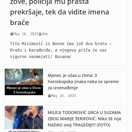
zove, policija mu prašta
prekršaje, tek da vidite imena
braće
May 16, 2025
dan
Tito Misimović iz Bosne ima još dva brata –
Dražu i Karađorđa, a njegova priča će vas
sigurno nasmejati! Bosanac
Mjesec je ušao u Ovna: 3
horoskopska znaka neka se spreme
za iznenađenje
May 16, 2025
MILICA TODOROVIĆ GRCA U SUZAMA
ZBOG MARIJE ŠERIFOVIĆ: Niko SE nije
NADAO ovoj TRAGEDIJI!!! (FOTO)