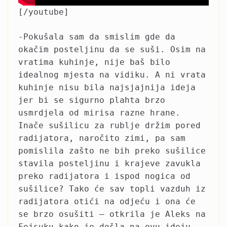
[/youtube]
-Pokušala sam da smislim gde da
okačim posteljinu da se suši. Osim na
vratima kuhinje, nije baš bilo
idealnog mjesta na vidiku. A ni vrata
kuhinje nisu bila najsjajnija ideja
jer bi se sigurno plahta brzo
usmrdjela od mirisa razne hrane.
Inače sušilicu za rublje držim pored
radijatora, naročito zimi, pa sam
pomislila zašto ne bih preko sušilice
stavila posteljinu i krajeve zavukla
preko radijatora i ispod nogica od
sušilice? Tako će sav topli vazduh iz
radijatora otići na odjeću i ona će
se brzo osušiti – otkrila je Aleks na
Fejsuku kako je došla na ovu ideju.