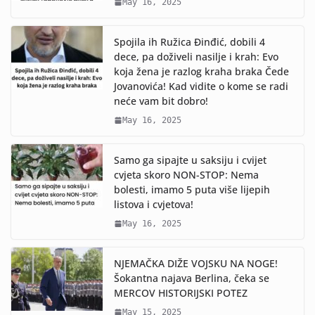
May 16, 2025
Spojila ih Ružica Đinđić, dobili 4
dece, pa doživeli nasilje i krah: Evo
koja žena je razlog kraha braka Čede
Jovanovića! Kad vidite o kome se radi
neće vam bit dobro!
May 16, 2025
Samo ga sipajte u saksiju i cvijet
cvjeta skoro NON-STOP: Nema
bolesti, imamo 5 puta više lijepih
listova i cvjetova!
May 16, 2025
NJEMAČKA DIŽE VOJSKU NA NOGE!
Šokantna najava Berlina, čeka se
MERCOV HISTORIJSKI POTEZ
May 15, 2025