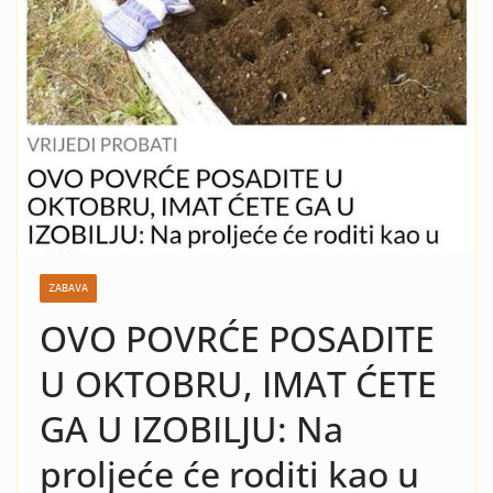
nasilje i krah: Evo koja žena
je razlog kraha braka Čede
Jovanovića! Kad vidite o kome
se radi neće vam bit dobro!
ZABAVA
OVO POVRĆE POSADITE
U OKTOBRU, IMAT ĆETE
GA U IZOBILJU: Na
proljeće će roditi kao u