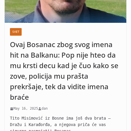
SVET
Ovaj Bosanac zbog svog imena
hit na Balkanu: Pop nije hteo da
mu krsti decu kad je čuo kako se
zove, policija mu prašta
prekršaje, tek da vidite imena
braće
May 16, 2025
dan
Tito Misimović iz Bosne ima još dva brata –
Dražu i Karađorđa, a njegova priča će vas