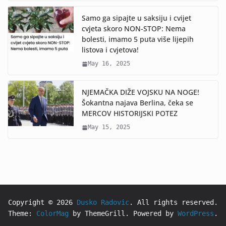
Samo ga sipajte u saksiju i cvijet
cvjeta skoro NON-STOP: Nema
bolesti, imamo 5 puta više lijepih
listova i cvjetova!
May 16, 2025
NJEMAČKA DIŽE VOJSKU NA NOGE!
Šokantna najava Berlina, čeka se
MERCOV HISTORIJSKI POTEZ
May 15, 2025
Copyright © 2026
Dusko Radovic
. All rights reserved.
Theme:
ColorMag
by ThemeGrill. Powered by
WordPress
.