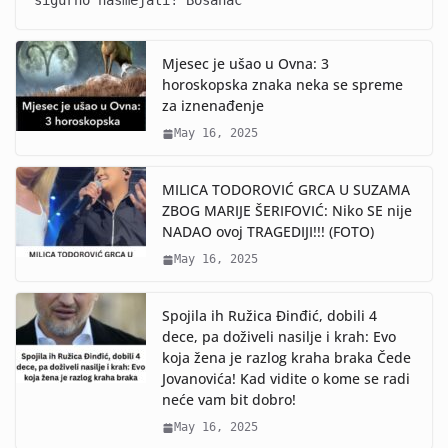
sigurno nasmejati! Bosanac
Mjesec je ušao u Ovna: 3
horoskopska znaka neka se spreme
za iznenađenje
May 16, 2025
MILICA TODOROVIĆ GRCA U SUZAMA
ZBOG MARIJE ŠERIFOVIĆ: Niko SE nije
NADAO ovoj TRAGEDIJI!!! (FOTO)
May 16, 2025
Spojila ih Ružica Đinđić, dobili 4
dece, pa doživeli nasilje i krah: Evo
koja žena je razlog kraha braka Čede
Jovanovića! Kad vidite o kome se radi
neće vam bit dobro!
May 16, 2025