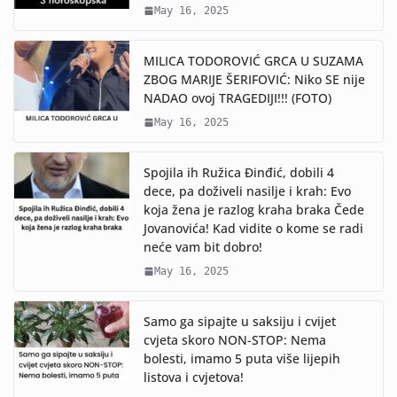
May 16, 2025
MILICA TODOROVIĆ GRCA U SUZAMA
ZBOG MARIJE ŠERIFOVIĆ: Niko SE nije
NADAO ovoj TRAGEDIJI!!! (FOTO)
May 16, 2025
Spojila ih Ružica Đinđić, dobili 4
dece, pa doživeli nasilje i krah: Evo
koja žena je razlog kraha braka Čede
Jovanovića! Kad vidite o kome se radi
neće vam bit dobro!
May 16, 2025
Samo ga sipajte u saksiju i cvijet
cvjeta skoro NON-STOP: Nema
bolesti, imamo 5 puta više lijepih
listova i cvjetova!