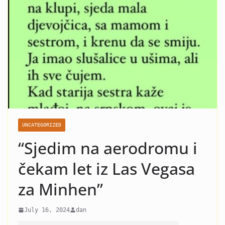
nasilje i krah: Evo koja žena
je razlog kraha braka Čede
Jovanovića! Kad vidite o kome
se radi neće vam bit dobro!
UNCATEGORIZED
“Sjedim na aerodromu i
čekam let iz Las Vegasa
za Minhen”
July 16, 2024
dan