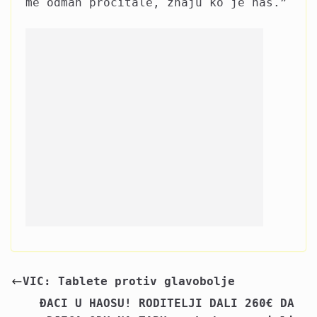
me odmah pročitale, znaju ko je naš.”
VIC: Tablete protiv glavobolje
ĐACI U HAOSU! RODITELJI DALI 260€ DA