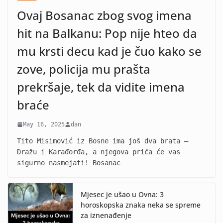
Ovaj Bosanac zbog svog imena
hit na Balkanu: Pop nije hteo da
mu krsti decu kad je čuo kako se
zove, policija mu prašta
prekršaje, tek da vidite imena
braće
May 16, 2025
dan
Tito Misimović iz Bosne ima još dva brata –
Dražu i Karađorđa, a njegova priča će vas
sigurno nasmejati! Bosanac
Mjesec je ušao u Ovna: 3
horoskopska znaka neka se spreme
za iznenađenje