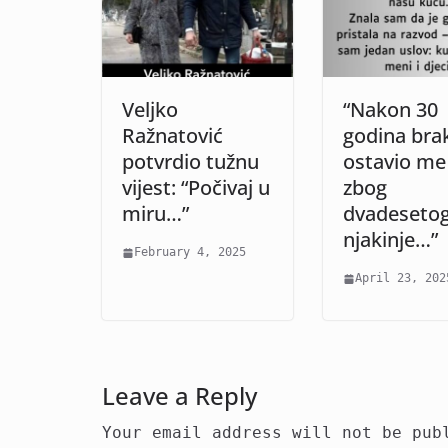
Veljko
“Nakon 30
Ražnatović
godina bra
potvrdio tužnu
ostavio me
vijest: “Počivaj u
zbog
miru…”
dvadesetog
njakinje…”
February 4, 2025
April 23, 202
Leave a Reply
Your email address will not be pub