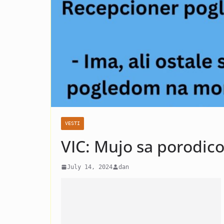
horoskopska 
spreme za iz
VESTI
VIC: Mujo sa porodi
July 14, 2024
dan