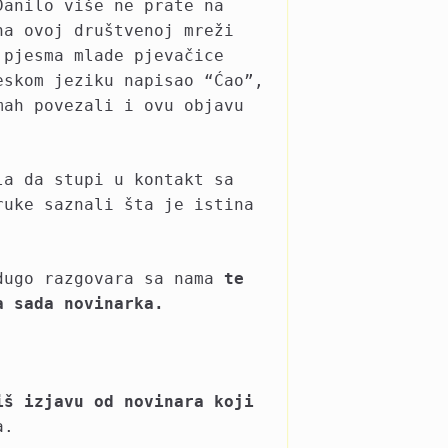
Danilo više ne prate na
na ovoj društvenoj mreži
 pjesma mlade pjevačice
eskom jeziku napisao “Ćao”,
mah povezali i ovu objavu
la da stupi u kontakt sa
ruke saznali šta je istina
dugo razgovara sa nama
te
a sada novinarka.
iš izjavu od novinara koji
a.