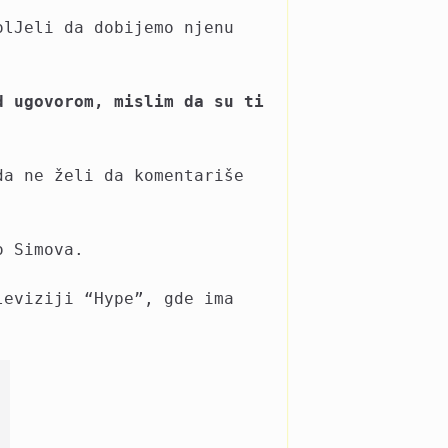
olJeli da dobijemo njenu
 ugovorom, mislim da su ti
da ne želi da komentariše
o Simova.
leviziji “Hype”, gde ima