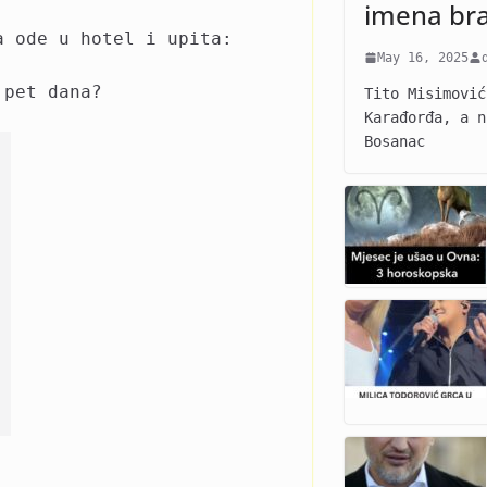
imena br
a ode u hotel i upita:
May 16, 2025
 pet dana?
Tito Misimović
Karađorđa, a n
Bosanac