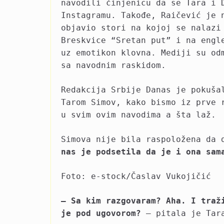
navodili činjenicu da se Tara i 
Instagramu. Takođe, Raičević je 
objavio stori na kojoj se nalazi
Breskvice “Sretan put” i na engl
uz emotikon klovna. Mediji su od
sa navodnim raskidom.
Redakcija Srbije Danas je pokuša
Tarom Simov, kako bismo iz prve 
u svim ovim navodima a šta laž.
Simova nije bila raspoložena da 
nas je podsetila da je i ona sam
Foto: e-stock/Časlav Vukojičić
– Sa kim razgovaram? Aha. I traž
je pod ugovorom?
– pitala je Tar