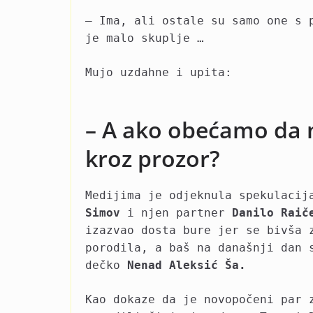
– Ima, ali ostale su samo one s 
je malo skuplje …
Mujo uzdahne i upita:
– A ako obećamo da 
kroz prozor?
Medijima je odjeknula spekulaci
Simov
i njen partner
Danilo Raič
izazvao dosta bure jer se bivša 
porodila, a baš na današnji dan 
dečko
Nenad Aleksić Ša.
Kao dokaze da je novopočeni par 