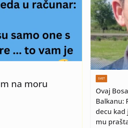
znaka neka se
nenađenje
SVET
com na moru
Ovaj Bosa
Balkanu: 
decu kad j
mu prašta 