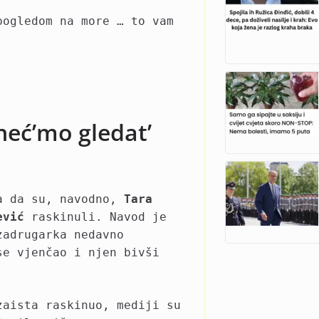
pogledom na more … to vam
neć’mo gledat’
ja da su, navodno,
Tara
ević
raskinuli. Navod je
zadrugarka nedavno
se vjenčao i njen bivši
zaista raskinuo, mediji su