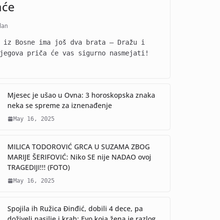
aće
dan
 iz Bosne ima još dva brata – Dražu i
jegova priča će vas sigurno nasmejati!
Mjesec je ušao u Ovna: 3 horoskopska znaka
neka se spreme za iznenađenje
May 16, 2025
MILICA TODOROVIĆ GRCA U SUZAMA ZBOG
MARIJE ŠERIFOVIĆ: Niko SE nije NADAO ovoj
TRAGEDIJI!!! (FOTO)
May 16, 2025
Spojila ih Ružica Đinđić, dobili 4 dece, pa
doživeli nasilje i krah: Evo koja žena je razlog