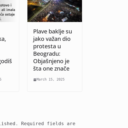
Plave baklje su
ka,
jako važan dio
protesta u
Beogradu:
odiš
Objašnjeno je
šta one znače
5
March 15, 2025
lished.
Required fields are