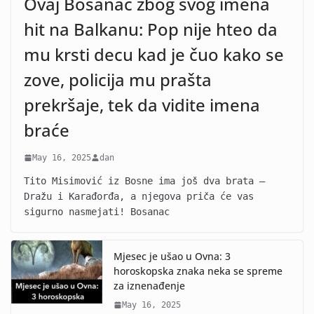
Ovaj Bosanac zbog svog imena
hit na Balkanu: Pop nije hteo da
mu krsti decu kad je čuo kako se
zove, policija mu prašta
prekršaje, tek da vidite imena
braće
May 16, 2025
dan
Tito Misimović iz Bosne ima još dva brata –
Dražu i Karađorđa, a njegova priča će vas
sigurno nasmejati! Bosanac
Mjesec je ušao u Ovna: 3
horoskopska znaka neka se spreme
za iznenađenje
May 16, 2025