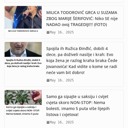
MILICA TODOROVIĆ GRCA U SUZAMA
ZBOG MARIJE ŠERIFOVIĆ: Niko SE nije
NADAO ovoj TRAGEDIJI!!! (FOTO)
May 16, 2025
Spojila ih Ružica Đinđić, dobili 4
dece, pa doživeli nasilje i krah: Evo
koja žena je razlog kraha braka Čede
Jovanovića! Kad vidite o kome se radi
neće vam bit dobro!
May 16, 2025
Samo ga sipajte u saksiju i cvijet
cvjeta skoro NON-STOP: Nema
bolesti, imamo 5 puta više lijepih
listova i cvjetova!
May 16, 2025