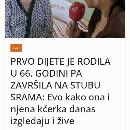
nasilje i krah: Evo koja žena
je razlog kraha braka Čede
Jovanovića! Kad vidite o kome
se radi neće vam bit dobro!
SVET
PRVO DIJETE JE RODILA
U 66. GODINI PA
ZAVRŠILA NA STUBU
SRAMA: Evo kako ona i
njena kćerka danas
izgledaju i žive