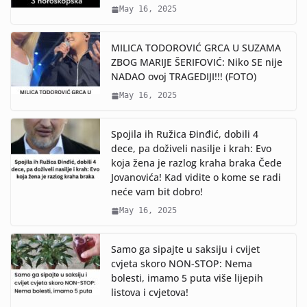
May 16, 2025
MILICA TODOROVIĆ GRCA U SUZAMA
ZBOG MARIJE ŠERIFOVIĆ: Niko SE nije
NADAO ovoj TRAGEDIJI!!! (FOTO)
May 16, 2025
Spojila ih Ružica Đinđić, dobili 4
dece, pa doživeli nasilje i krah: Evo
koja žena je razlog kraha braka Čede
Jovanovića! Kad vidite o kome se radi
neće vam bit dobro!
May 16, 2025
Samo ga sipajte u saksiju i cvijet
cvjeta skoro NON-STOP: Nema
bolesti, imamo 5 puta više lijepih
listova i cvjetova!