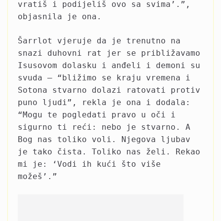
vratiš i podijeliš ovo sa svima’.”,
objasnila je ona.
Šarrlot vjeruje da je trenutno na
snazi duhovni rat jer se približavamo
Isusovom dolasku i anđeli i demoni su
svuda – “bližimo se kraju vremena i
Sotona stvarno dolazi ratovati protiv
puno ljudi”, rekla je ona i dodala:
“Mogu te pogledati pravo u oči i
sigurno ti reći: nebo je stvarno. A
Bog nas toliko voli. Njegova ljubav
je tako čista. Toliko nas želi. Rekao
mi je: ‘Vodi ih kući što više
možeš’.”