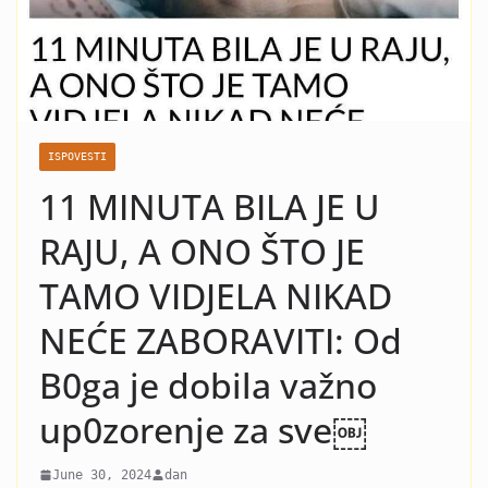
nasilje i krah: Evo koja žena
je razlog kraha braka Čede
Jovanovića! Kad vidite o kome
se radi neće vam bit dobro!
ISPOVESTI
11 MINUTA BILA JE U
RAJU, A ONO ŠTO JE
TAMO VIDJELA NIKAD
NEĆE ZABORAVITI: Od
B0ga je dobila važno
up0zorenje za sve￼
June 30, 2024
dan