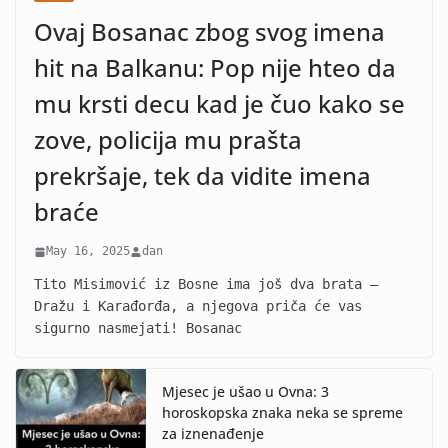
Ovaj Bosanac zbog svog imena
hit na Balkanu: Pop nije hteo da
mu krsti decu kad je čuo kako se
zove, policija mu prašta
prekršaje, tek da vidite imena
braće
May 16, 2025
dan
Tito Misimović iz Bosne ima još dva brata –
Dražu i Karađorđa, a njegova priča će vas
sigurno nasmejati! Bosanac
Mjesec je ušao u Ovna: 3
horoskopska znaka neka se spreme
za iznenađenje