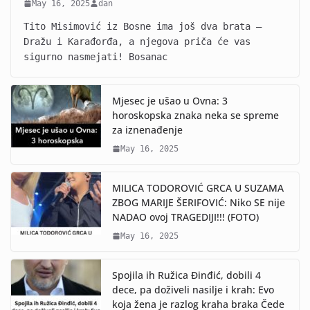
May 16, 2025
dan
Tito Misimović iz Bosne ima još dva brata –
Dražu i Karađorđa, a njegova priča će vas
sigurno nasmejati! Bosanac
Mjesec je ušao u Ovna: 3
horoskopska znaka neka se spreme
za iznenađenje
May 16, 2025
MILICA TODOROVIĆ GRCA U SUZAMA
ZBOG MARIJE ŠERIFOVIĆ: Niko SE nije
NADAO ovoj TRAGEDIJI!!! (FOTO)
May 16, 2025
Spojila ih Ružica Đinđić, dobili 4
dece, pa doživeli nasilje i krah: Evo
koja žena je razlog kraha braka Čede