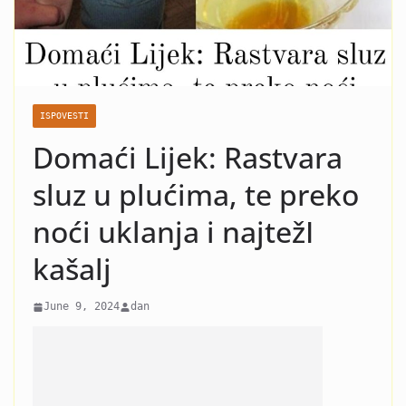
nasilje i krah: Evo koja žena
je razlog kraha braka Čede
Jovanovića! Kad vidite o kome
se radi neće vam bit dobro!
ISPOVESTI
Domaći Lijek: Rastvara
sluz u plućima, te preko
noći uklanja i najtežI
kašalj
June 9, 2024
dan