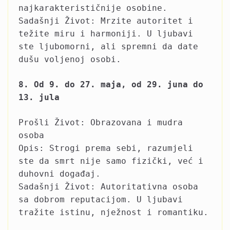
najkarakterističnije osobine.
Sadašnji Život: Mrzite autoritet i
težite miru i harmoniji. U ljubavi
ste ljubomorni, ali spremni da date
dušu voljenoj osobi.
8. Od 9. do 27. maja, od 29. juna do
13. jula
Prošli Život: Obrazovana i mudra
osoba
Opis: Strogi prema sebi, razumjeli
ste da smrt nije samo fizički, već i
duhovni događaj.
Sadašnji Život: Autoritativna osoba
sa dobrom reputacijom. U ljubavi
tražite istinu, nježnost i romantiku.