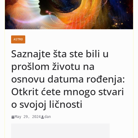
ZBOG MARIJE ŠERIFOVIĆ: Niko SE
nije NADAO ovoj TRAGEDIJI!!!
(FOTO)
ASTRO
Saznajte šta ste bili u
prošlom životu na
osnovu datuma rođenja:
Otkrit ćete mnogo stvari
o svojoj ličnosti
May 29, 2024
dan