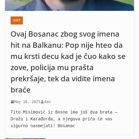
SVET
Ovaj Bosanac zbog svog imena
hit na Balkanu: Pop nije hteo da
mu krsti decu kad je čuo kako se
zove, policija mu prašta
prekršaje, tek da vidite imena
braće
May 16, 2025
dan
Tito Misimović iz Bosne ima još dva brata –
Dražu i Karađorđa, a njegova priča će vas
sigurno nasmejati! Bosanac