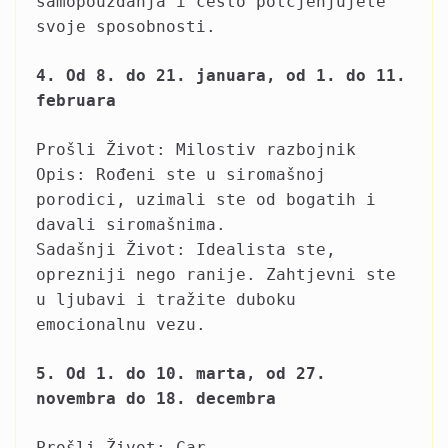
samopouzdanja i često potcjenjujete
svoje sposobnosti.
4. Od 8. do 21. januara, od 1. do 11.
februara
Prošli Život: Milostiv razbojnik
Opis: Rođeni ste u siromašnoj
porodici, uzimali ste od bogatih i
davali siromašnima.
Sadašnji Život: Idealista ste,
oprezniji nego ranije. Zahtjevni ste
u ljubavi i tražite duboku
emocionalnu vezu.
5. Od 1. do 10. marta, od 27.
novembra do 18. decembra
Prošli Život: Car