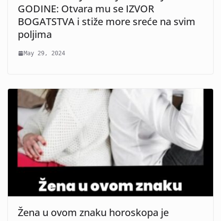
GODINE: Otvara mu se IZVOR
BOGATSTVA i stiže more sreće na svim
poljima
May 29, 2024
Žena u ovom znaku horoskopa je