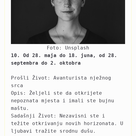
Foto: Unsplash
10. Od 28. maja do 18. juna, od 28.
septembra do 2. oktobra
Prošli Život: Avanturista nježnog
srca
Opis: Željeli ste da otkrijete
nepoznata mjesta i imali ste bujnu
maštu.
Sadašnji Život: Nezavisni ste i
težite otkrivanju novih horizonata. U
ljubavi tražite srodnu dušu.