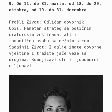
9. Od 11. do 31. marta, od 18. do 29.
oktobra, od 19. do 31. decembra
Prošli Život: Odličan govornik
Opis: Pametan strateg sa odličnim
oratorskim veštinama, ali i
romantična osoba sa nežnim srcem.
Sadašnji Život: I dalje imate govorne
vještine i tražite jače veze sa
drugima. Sumnjičavi ste i ljubomorni
u ljubavi.