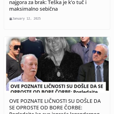
najgora za brak: Teška je k’o tuč i
maksimalno sebična
January 12, 2025
OVE POZNATE LIČNOSTI SU DOŠLE DA
SE OPROSTE OD BORE ČORBE: