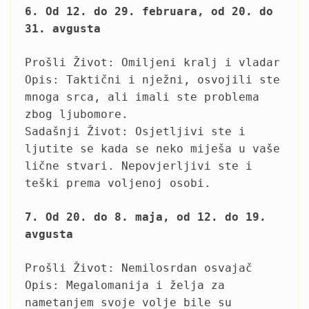
6. Od 12. do 29. februara, od 20. do
31. avgusta
Prošli Život: Omiljeni kralj i vladar
Opis: Taktični i nježni, osvojili ste
mnoga srca, ali imali ste problema
zbog ljubomore.
Sadašnji Život: Osjetljivi ste i
ljutite se kada se neko miješa u vaše
lične stvari. Nepovjerljivi ste i
teški prema voljenoj osobi.
7. Od 20. do 8. maja, od 12. do 19.
avgusta
Prošli Život: Nemilosrdan osvajač
Opis: Megalomanija i želja za
nametanjem svoje volje bile su