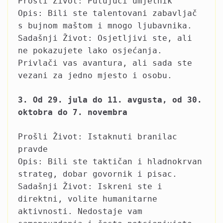
Prošli Život: Putujući umjetnik
Opis: Bili ste talentovani zabavljač
s bujnom maštom i mnogo ljubavnika.
Sadašnji Život: Osjetljivi ste, ali
ne pokazujete lako osjećanja.
Privlači vas avantura, ali sada ste
vezani za jedno mjesto i osobu.
3. Od 29. jula do 11. avgusta, od 30.
oktobra do 7. novembra
Prošli Život: Istaknuti branilac
pravde
Opis: Bili ste taktičan i hladnokrvan
strateg, dobar govornik i pisac.
Sadašnji Život: Iskreni ste i
direktni, volite humanitarne
aktivnosti. Nedostaje vam