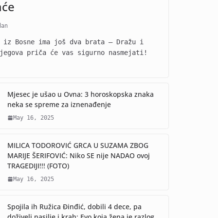
aće
dan
 iz Bosne ima još dva brata – Dražu i
jegova priča će vas sigurno nasmejati!
Mjesec je ušao u Ovna: 3 horoskopska znaka
neka se spreme za iznenađenje
May 16, 2025
MILICA TODOROVIĆ GRCA U SUZAMA ZBOG
MARIJE ŠERIFOVIĆ: Niko SE nije NADAO ovoj
TRAGEDIJI!!! (FOTO)
May 16, 2025
Spojila ih Ružica Đinđić, dobili 4 dece, pa
doživeli nasilje i krah: Evo koja žena je razlog