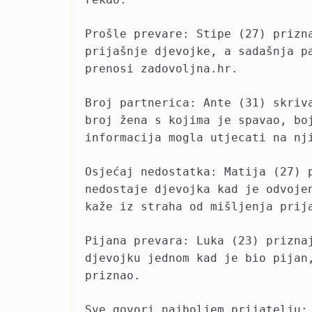
Prošle prevare: Stipe (27) prizn
prijašnje djevojke, a sadašnja p
prenosi zadovoljna.hr.
Broj partnerica: Ante (31) skriv
broj žena s kojima je spavao, bo
informacija mogla utjecati na nj
Osjećaj nedostatka: Matija (27) 
nedostaje djevojka kad je odvoje
kaže iz straha od mišljenja prij
Pijana prevara: Luka (23) prizna
djevojku jednom kad je bio pijan
priznao.
Sve govori najboljem prijatelju: