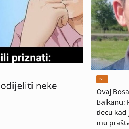
Kad vidite o kome
 vam bit dobro!
SVET
odijeliti neke
Ovaj Bosa
Balkanu: 
decu kad j
mu prašta 