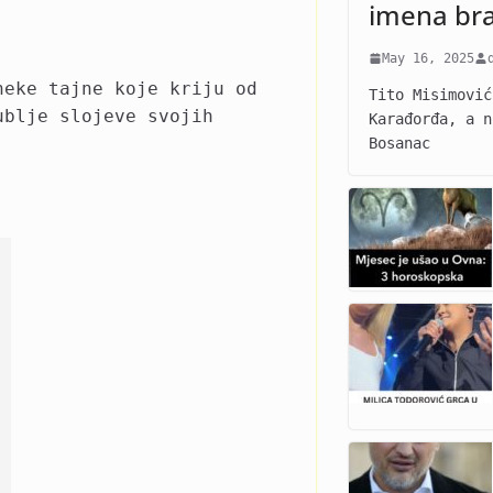
imena br
May 16, 2025
neke tajne koje kriju od
Tito Misimović
ublje slojeve svojih
Karađorđa, a n
Bosanac
: