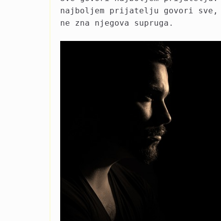
najboljem prijatelju govori sve,
ne zna njegova supruga.