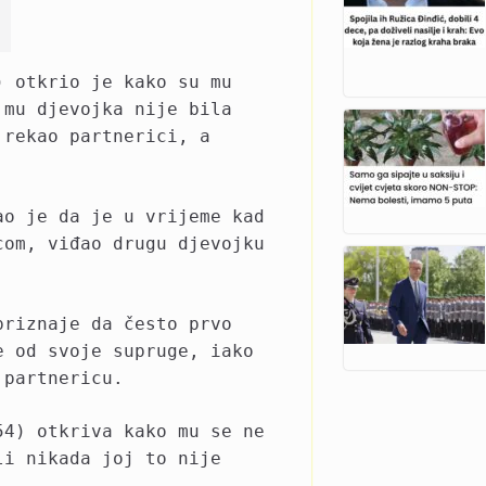
) otkrio je kako su mu
 mu djevojka nije bila
 rekao partnerici, a
ao je da je u vrijeme kad
com, viđao drugu djevojku
priznaje da često prvo
e od svoje supruge, iako
 partnericu.
54) otkriva kako mu se ne
li nikada joj to nije