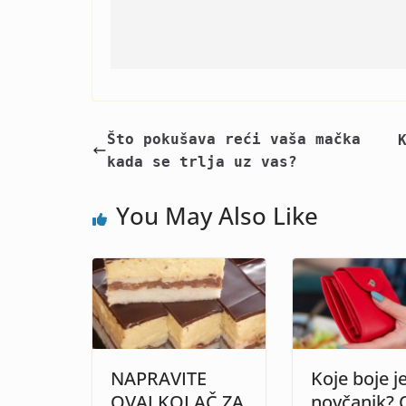
Što pokušava reći vaša mačka
kada se trlja uz vas?
You May Also Like
NAPRAVITE
Koje boje j
OVAJ KOLAČ ZA
novčanik? 