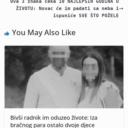
Ova 3 znaka čeka 10 NAJLEPŠIH GODINA U
ŽIVOTU: Novac će im padati sa neba i
ispuniće SVE ŠTO POŽELE
You May Also Like
Bivši radnik im oduzeo živote: Iza
bračnog para ostalo dvoje djece