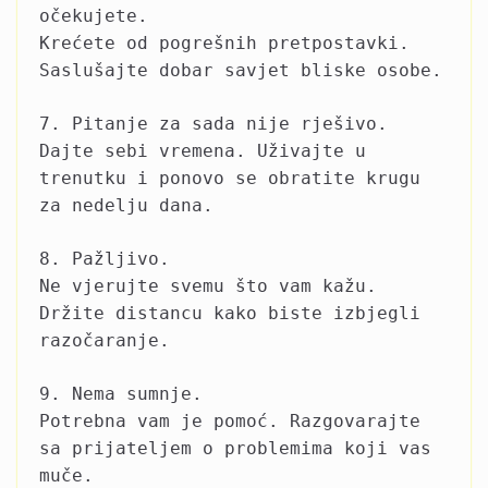
očekujete.
Krećete od pogrešnih pretpostavki.
Saslušajte dobar savjet bliske osobe.
7. Pitanje za sada nije rješivo.
Dajte sebi vremena. Uživajte u
trenutku i ponovo se obratite krugu
za nedelju dana.
8. Pažljivo.
Ne vjerujte svemu što vam kažu.
Držite distancu kako biste izbjegli
razočaranje.
9. Nema sumnje.
Potrebna vam je pomoć. Razgovarajte
sa prijateljem o problemima koji vas
muče.