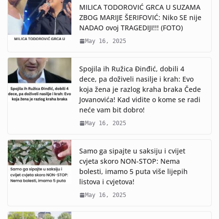
MILICA TODOROVIĆ GRCA U SUZAMA
ZBOG MARIJE ŠERIFOVIĆ: Niko SE nije
NADAO ovoj TRAGEDIJI!!! (FOTO)
May 16, 2025
Spojila ih Ružica Đinđić, dobili 4
dece, pa doživeli nasilje i krah: Evo
koja žena je razlog kraha braka Čede
Jovanovića! Kad vidite o kome se radi
neće vam bit dobro!
May 16, 2025
Samo ga sipajte u saksiju i cvijet
cvjeta skoro NON-STOP: Nema
bolesti, imamo 5 puta više lijepih
listova i cvjetova!
May 16, 2025