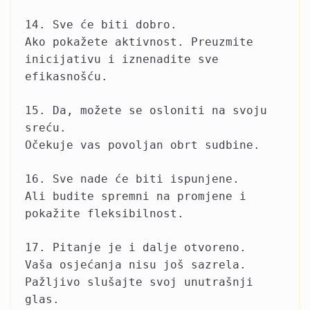
14. Sve će biti dobro.
Ako pokažete aktivnost. Preuzmite
inicijativu i iznenadite sve
efikasnošću.
15. Da, možete se osloniti na svoju
sreću.
Očekuje vas povoljan obrt sudbine.
16. Sve nade će biti ispunjene.
Ali budite spremni na promjene i
pokažite fleksibilnost.
17. Pitanje je i dalje otvoreno.
Vaša osjećanja nisu još sazrela.
Pažljivo slušajte svoj unutrašnji
glas.