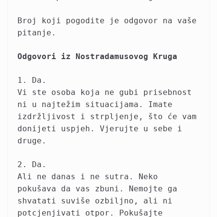
Broj koji pogodite je odgovor na vaše
pitanje.
Odgovori iz Nostradamusovog Kruga
1. Da.
Vi ste osoba koja ne gubi prisebnost
ni u najtežim situacijama. Imate
izdržljivost i strpljenje, što će vam
donijeti uspjeh. Vjerujte u sebe i
druge.
2. Da.
Ali ne danas i ne sutra. Neko
pokušava da vas zbuni. Nemojte ga
shvatati suviše ozbiljno, ali ni
potcjenjivati otpor. Pokušajte