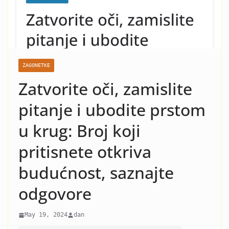
nasilje i krah: Evo koja žena
je razlog kraha braka Čede
Jovanovića! Kad vidite o kome
se radi neće vam bit dobro!
ZAGONETKE
Zatvorite oči, zamislite
pitanje i ubodite prstom
u krug: Broj koji
pritisnete otkriva
budućnost, saznajte
odgovore
May 19, 2024
dan