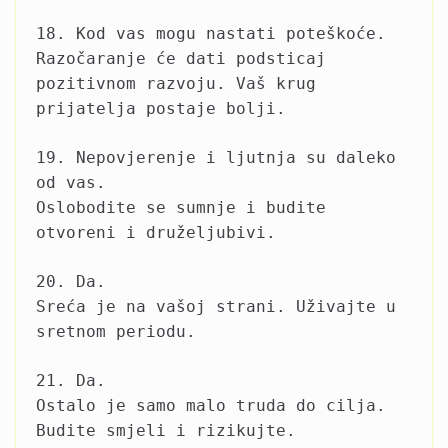
18. Kod vas mogu nastati poteškoće.
Razočaranje će dati podsticaj
pozitivnom razvoju. Vaš krug
prijatelja postaje bolji.
19. Nepovjerenje i ljutnja su daleko
od vas.
Oslobodite se sumnje i budite
otvoreni i druželjubivi.
20. Da.
Sreća je na vašoj strani. Uživajte u
sretnom periodu.
21. Da.
Ostalo je samo malo truda do cilja.
Budite smjeli i rizikujte.