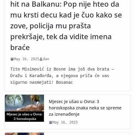
hit na Balkanu: Pop nije hteo da
mu krsti decu kad je čuo kako se
zove, policija mu prašta
prekršaje, tek da vidite imena
braće
May 16, 2025
dan
Tito Misimović iz Bosne ima još dva brata –
Dražu i Karađorđa, a njegova priča će vas
sigurno nasmejati! Bosanac
Mjesec je ušao u Ovna: 3
horoskopska znaka neka se spreme
za iznenađenje
May 16, 2025