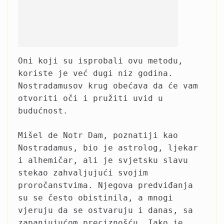
Oni koji su isprobali ovu metodu,
koriste je već dugi niz godina.
Nostradamusov krug obećava da će vam
otvoriti oči i pružiti uvid u
budućnost.
Mišel de Notr Dam, poznatiji kao
Nostradamus, bio je astrolog, ljekar
i alhemičar, ali je svjetsku slavu
stekao zahvaljujući svojim
proročanstvima. Njegova predviđanja
su se često obistinila, a mnogi
vjeruju da se ostvaruju i danas, sa
zapanjujućom preciznošću. Iako je