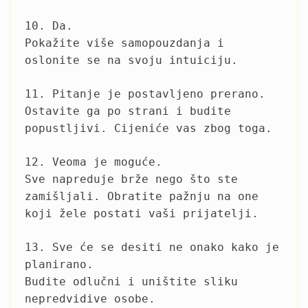
10. Da.
Pokažite više samopouzdanja i
oslonite se na svoju intuiciju.
11. Pitanje je postavljeno prerano.
Ostavite ga po strani i budite
popustljivi. Cijeniće vas zbog toga.
12. Veoma je moguće.
Sve napreduje brže nego što ste
zamišljali. Obratite pažnju na one
koji žele postati vaši prijatelji.
13. Sve će se desiti ne onako kako je
planirano.
Budite odlučni i uništite sliku
nepredvidive osobe.