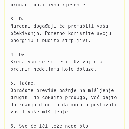
pronaći pozitivno rješenje.
3. Da.
Naredni događaji će premašiti vaša
očekivanja. Pametno koristite svoju
energiju i budite strpljivi.
4. Da.
Sreća vam se smiješi. Uživajte u
sretnim nedeljama koje dolaze.
5. Tačno.
Obraćate previše pažnje na mišljenje
drugih. Ne čekajte predugo, već dajte
do znanja drugima da moraju poštovati
vas i vaše mišljenje.
6. Sve će ići teže nego što